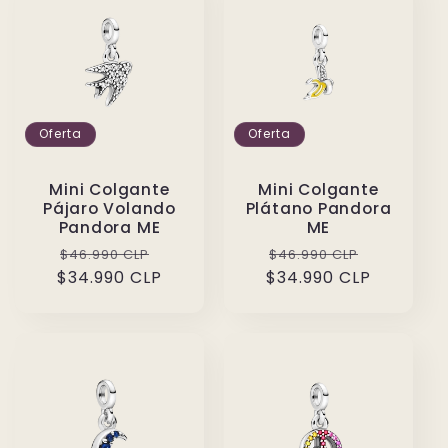
Oferta
Oferta
Mini Colgante
Mini Colgante
Pájaro Volando
Plátano Pandora
Pandora ME
ME
Precio
Precio
Precio
Precio
$46.990 CLP
$46.990 CLP
$34.990 CLP
habitual
de
$34.990 CLP
habitual
de
oferta
oferta