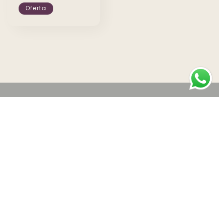
Oferta
Suscríbete y recibe ofertas
increíbles
Correo electrónico
Facebook
Instagram
© 2026,
Tuscharms.cl
Política de privacidad