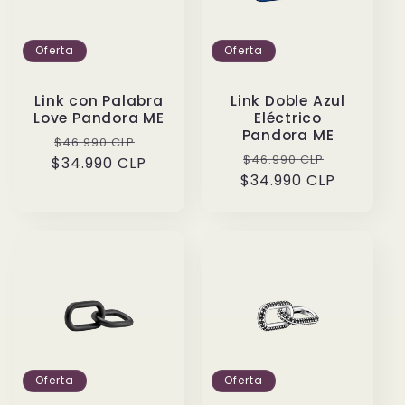
Oferta
Oferta
Link con Palabra
Link Doble Azul
Love Pandora ME
Eléctrico
Pandora ME
Precio
Precio
$46.990 CLP
Precio
Precio
$46.990 CLP
$34.990 CLP
habitual
de
$34.990 CLP
habitual
de
oferta
oferta
Oferta
Oferta