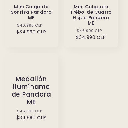
Mini Colgante
Mini Colgante
Sonrisa Pandora
Trébol de Cuatro
ME
Hojas Pandora
ME
Precio
Precio
$46.990 CLP
Precio
Precio
$46.990 CLP
$34.990 CLP
habitual
de
$34.990 CLP
habitual
de
oferta
oferta
Medallón
Ilumíname
de Pandora
ME
Precio
Precio
$46.990 CLP
$34.990 CLP
habitual
de
oferta