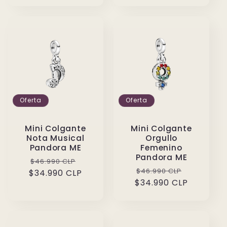
oferta
Oferta
Oferta
Mini Colgante
Mini Colgante
Nota Musical
Orgullo
Pandora ME
Femenino
Pandora ME
Precio
Precio
$46.990 CLP
Precio
Precio
$46.990 CLP
$34.990 CLP
habitual
de
$34.990 CLP
habitual
de
oferta
oferta