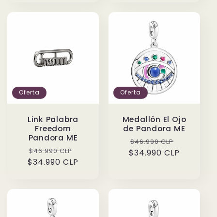
Oferta
Oferta
Link Palabra
Medallón El Ojo
Freedom
de Pandora ME
Pandora ME
Precio
Precio
$46.990 CLP
Precio
Precio
$46.990 CLP
$34.990 CLP
habitual
de
$34.990 CLP
habitual
de
oferta
oferta