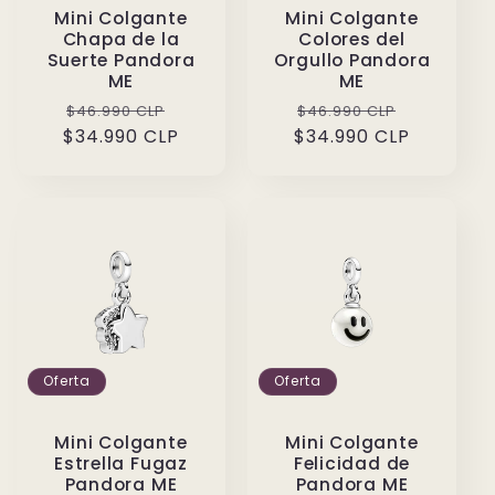
Mini Colgante
Mini Colgante
Chapa de la
Colores del
Suerte Pandora
Orgullo Pandora
ME
ME
Precio
Precio
Precio
Precio
$46.990 CLP
$46.990 CLP
$34.990 CLP
habitual
de
$34.990 CLP
habitual
de
oferta
oferta
Oferta
Oferta
Mini Colgante
Mini Colgante
Estrella Fugaz
Felicidad de
Pandora ME
Pandora ME