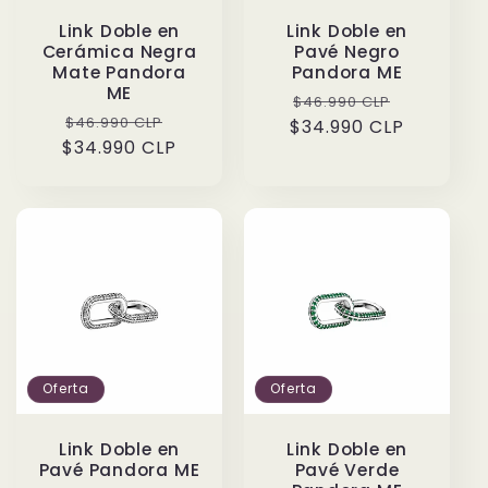
Link Doble en
Link Doble en
Cerámica Negra
Pavé Negro
Mate Pandora
Pandora ME
ME
Precio
Precio
$46.990 CLP
Precio
Precio
$46.990 CLP
$34.990 CLP
habitual
de
$34.990 CLP
habitual
de
oferta
oferta
Oferta
Oferta
Link Doble en
Link Doble en
Pavé Pandora ME
Pavé Verde