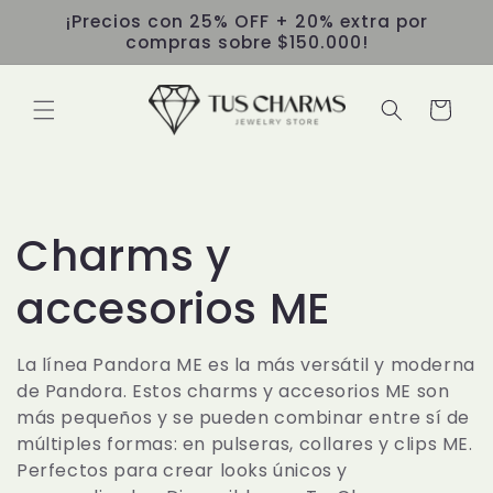
Ir
¡Precios con 25% OFF + 20% extra por
directamente
compras sobre $150.000!
al contenido
Carrito
C
Charms y
o
accesorios ME
l
La línea Pandora ME es la más versátil y moderna
de Pandora. Estos charms y accesorios ME son
e
más pequeños y se pueden combinar entre sí de
múltiples formas: en pulseras, collares y clips ME.
c
Perfectos para crear looks únicos y