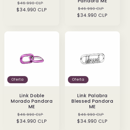
Pandora ME
Precio
Precio
$46.990 CLP
Precio
Precio
$46.990 CLP
$34.990 CLP
habitual
de
$34.990 CLP
habitual
de
oferta
oferta
Oferta
Oferta
Link Doble
Link Palabra
Morado Pandora
Blessed Pandora
ME
ME
Precio
Precio
Precio
Precio
$46.990 CLP
$46.990 CLP
$34.990 CLP
habitual
de
$34.990 CLP
habitual
de
oferta
oferta