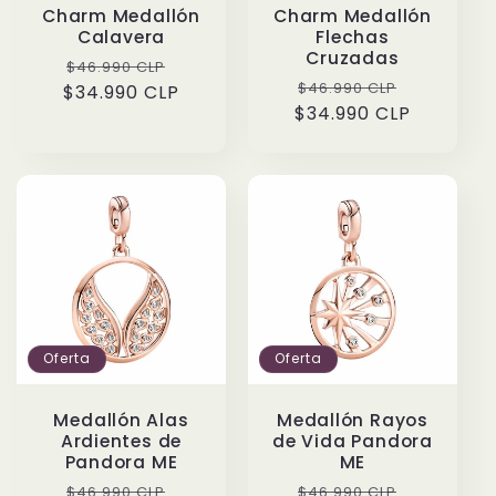
Charm Medallón
Charm Medallón
Calavera
Flechas
Cruzadas
Precio
Precio
$46.990 CLP
Precio
Precio
$46.990 CLP
$34.990 CLP
habitual
de
$34.990 CLP
habitual
de
oferta
oferta
Oferta
Oferta
Medallón Alas
Medallón Rayos
Ardientes de
de Vida Pandora
Pandora ME
ME
Precio
Precio
Precio
Precio
$46.990 CLP
$46.990 CLP