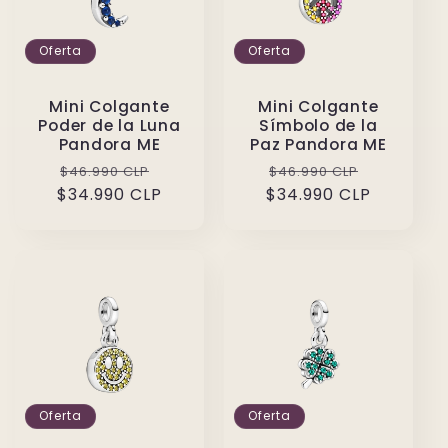
Oferta
Oferta
Mini Colgante
Mini Colgante
Poder de la Luna
Símbolo de la
Pandora ME
Paz Pandora ME
Precio
Precio
Precio
Precio
$46.990 CLP
$46.990 CLP
$34.990 CLP
habitual
de
$34.990 CLP
habitual
de
oferta
oferta
Oferta
Oferta