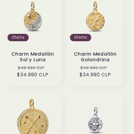
Oferta
Oferta
Charm Medallón
Charm Medallón
Sol y Luna
Golondrina
Precio
Precio
Precio
Precio
$46.990 CLP
$46.990 CLP
$34.990 CLP
habitual
de
$34.990 CLP
habitual
de
oferta
oferta