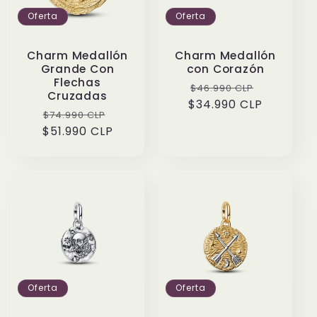
Oferta
Oferta
Charm Medallón
Charm Medallón
Grande Con
con Corazón
Flechas
Precio
Precio
$46.990 CLP
Cruzadas
$34.990 CLP
habitual
de
Precio
Precio
$74.990 CLP
oferta
$51.990 CLP
habitual
de
oferta
Oferta
Oferta