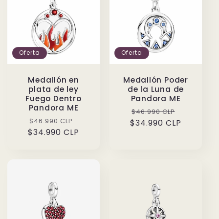
Oferta
Oferta
Medallón en
Medallón Poder
plata de ley
de la Luna de
Fuego Dentro
Pandora ME
Pandora ME
Precio
Precio
$46.990 CLP
Precio
Precio
$46.990 CLP
$34.990 CLP
habitual
de
$34.990 CLP
habitual
de
oferta
oferta