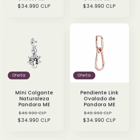
$34.990 CLP
habitual
de
$34.990 CLP
habitual
de
oferta
oferta
Oferta
Oferta
Mini Colgante
Pendiente Link
Naturaleza
Ovalado de
Pandora ME
Pandora ME
Precio
Precio
Precio
Precio
$46.990 CLP
$46.990 CLP
$34.990 CLP
habitual
de
$34.990 CLP
habitual
de
oferta
oferta