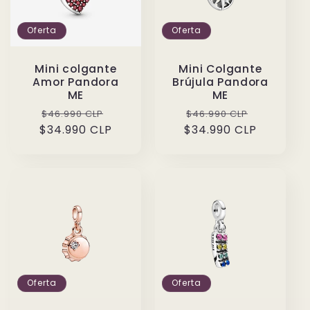
Oferta
Oferta
Mini colgante
Mini Colgante
Amor Pandora
Brújula Pandora
ME
ME
Precio
Precio
Precio
Precio
$46.990 CLP
$46.990 CLP
$34.990 CLP
habitual
de
$34.990 CLP
habitual
de
oferta
oferta
Oferta
Oferta