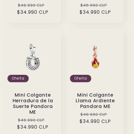
Precio
Precio
Precio
Precio
$46.990 CLP
$46.990 CLP
$34.990 CLP
habitual
de
$34.990 CLP
habitual
de
oferta
oferta
Oferta
Oferta
Mini Colgante
Mini Colgante
Herradura de la
Llama Ardiente
Suerte Pandora
Pandora ME
ME
Precio
Precio
$46.990 CLP
Precio
Precio
$46.990 CLP
$34.990 CLP
habitual
de
$34.990 CLP
habitual
de
oferta