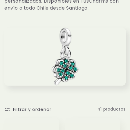
personalizados. Disponibles en TusCharms con
c
envío a todo Chile desde Santiago.
i
ó
n
:
Filtrar y ordenar
41 productos