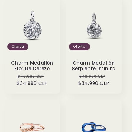
Oferta
Oferta
Charm Medallón
Charm Medallón
Flor De Cerezo
Serpiente Infinita
Precio
Precio
Precio
Precio
$46.990 CLP
$46.990 CLP
$34.990 CLP
habitual
de
$34.990 CLP
habitual
de
oferta
oferta