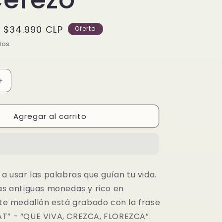
Precio
$34.990 CLP
Oferta
de
dos.
oferta
Aumentar
cantidad
para
Agregar al carrito
Charm
Medallón
Flor
De
Cerezo
 a usar las palabras que guían tu vida.
las antiguas monedas y rico en
este medallón está grabado con la frase
T” - “QUE VIVA, CREZCA, FLOREZCA”.