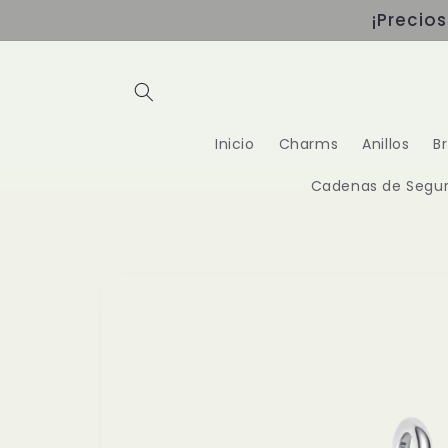
Ir
¡Precio
directamente
al contenido
Inicio
Charms
Anillos
B
Cadenas de Segur
Ir
directamente
a la
información
del producto