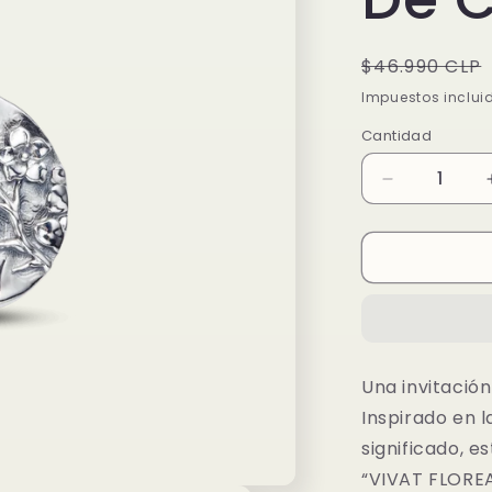
Precio
$46.990 CLP
habitual
Impuestos inclui
Cantidad
Reducir
cantidad
para
Charm
Medallón
Flor
De
Cerezo
Una invitación
Inspirado en 
significado, 
“VIVAT FLOREA