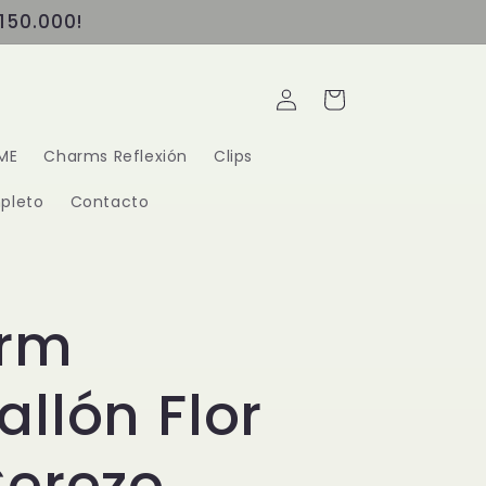
150.000!
Iniciar
Carrito
sesión
ME
Charms Reflexión
Clips
pleto
Contacto
rm
llón Flor
Cerezo