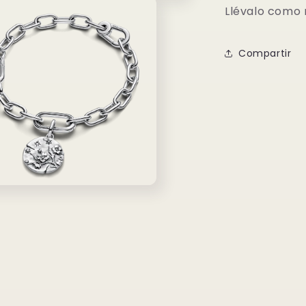
Llévalo como 
Compartir
o
dia