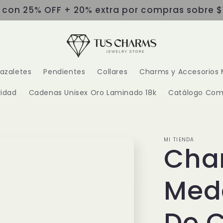
s con 25% OFF + 20% extra por compras sobre $
razaletes
Pendientes
Collares
Charms y Accesorios 
idad
Cadenas Unisex Oro Laminado 18k
Catálogo Com
MI TIENDA
Cha
Meda
De 