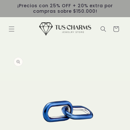
Ir
¡Precios con 25% OFF + 20% extra por
directamente
compras sobre $150.000!
al contenido
Carrito
Ir
directamente
a la
información
del producto