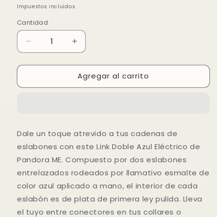
habitual
de
Impuestos incluidos.
oferta
Cantidad
Reducir
Aumentar
cantidad
cantidad
para
para
Agregar al carrito
Link
Link
Doble
Doble
Azul
Azul
Eléctrico
Eléctrico
Pandora
Pandora
ME
ME
Dale un toque atrevido a tus cadenas de
eslabones con este Link Doble Azul Eléctrico de
Pandora ME. Compuesto por dos eslabones
entrelazados rodeados por llamativo esmalte de
color azul aplicado a mano, el interior de cada
eslabón es de plata de primera ley pulida. Lleva
el tuyo entre conectores en tus collares o