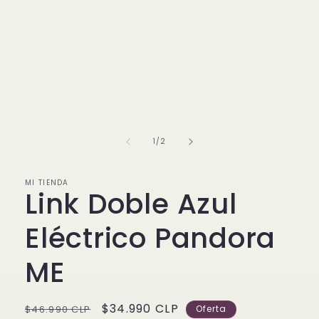
Abrir
elemento
multimedia
1
de
1
/
2
en
una
ventana
modal
MI TIENDA
Link Doble Azul
Eléctrico Pandora
ME
Precio
Precio
$34.990 CLP
$46.990 CLP
Oferta