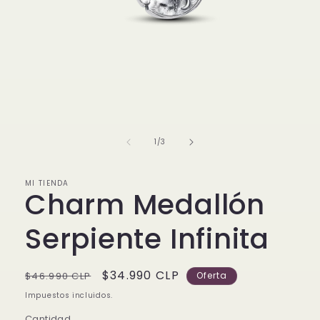
Abrir
elemento
multimedia
1
de
1
/
3
en
una
ventana
modal
MI TIENDA
Charm Medallón
Serpiente Infinita
Precio
Precio
$34.990 CLP
$46.990 CLP
Oferta
habitual
de
Impuestos incluidos.
oferta
Cantidad