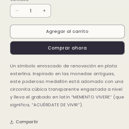
Reducir
Aumentar
cantidad
cantidad
para
para
Agregar al carrito
Charm
Charm
Medallón
Medallón
Serpiente
Serpiente
Comprar ahora
Infinita
Infinita
Un símbolo enroscado de renovación en plata
esterlina. Inspirado en las monedas antiguas,
este poderoso medallón está adornado con una
circonita cúbica transparente engastada a nivel
y lleva el grabado en latín “MEMENTO VIVERE” (que
significa, “ACUÉRDATE DE VIVIR”).
Compartir