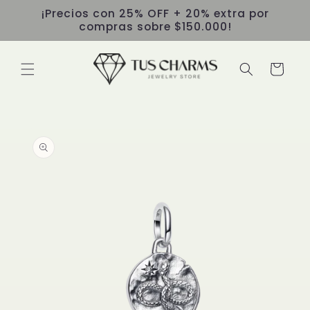
Ir
¡Precios con 25% OFF + 20% extra por
directamente
compras sobre $150.000!
al contenido
Carrito
Ir
directamente
a la
información
del producto