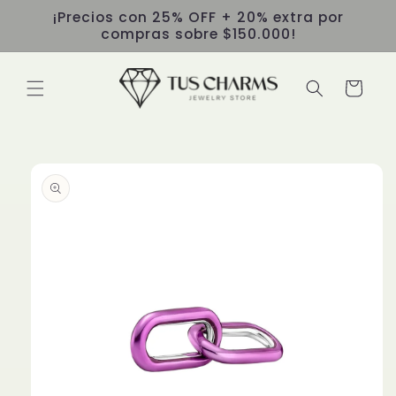
Ir
¡Precios con 25% OFF + 20% extra por
directamente
compras sobre $150.000!
al contenido
Carrito
Ir
directamente
a la
información
del producto