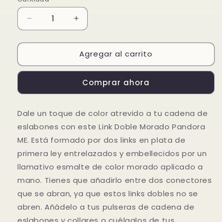
Reducir
Aumentar
cantidad
cantidad
para
para
Agregar al carrito
Link
Link
Doble
Doble
Morado
Morado
Comprar ahora
Pandora
Pandora
ME
ME
Dale un toque de color atrevido a tu cadena de
eslabones con este Link Doble Morado Pandora
ME. Está formado por dos links en plata de
primera ley entrelazados y embellecidos por un
llamativo esmalte de color morado aplicado a
mano. Tienes que añadirlo entre dos conectores
que se abran, ya que estos links dobles no se
abren. Añádelo a tus pulseras de cadena de
eslabones y collares o cuélgalos de tus