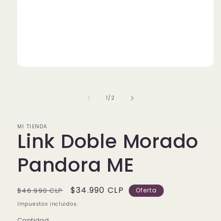
Abrir
elemento
multimedia
1
de
1
/
2
en
una
ventana
modal
MI TIENDA
Link Doble Morado
Pandora ME
Precio
Precio
$34.990 CLP
$46.990 CLP
Oferta
habitual
de
Impuestos incluidos.
oferta
Cantidad