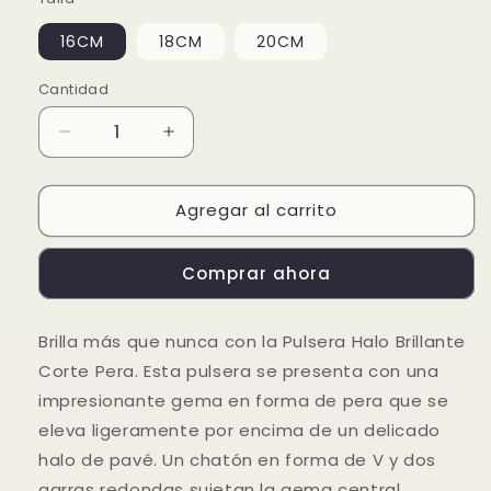
16CM
18CM
20CM
Cantidad
Reducir
Aumentar
cantidad
cantidad
para
para
Agregar al carrito
Pulsera
Pulsera
Halo
Halo
Brillante
Brillante
Comprar ahora
Corte
Corte
Pera
Pera
Brilla más que nunca con la Pulsera Halo Brillante
Corte Pera. Esta pulsera se presenta con una
impresionante gema en forma de pera que se
eleva ligeramente por encima de un delicado
halo de pavé. Un chatón en forma de V y dos
garras redondas sujetan la gema central,