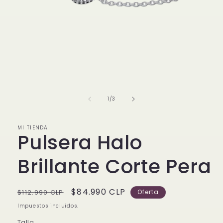
Abrir
elemento
multimedia
1
de
1
/
3
en
una
ventana
modal
MI TIENDA
Pulsera Halo
Brillante Corte Pera
Precio
Precio
$84.990 CLP
$112.990 CLP
Oferta
habitual
de
Impuestos incluidos.
oferta
Talla