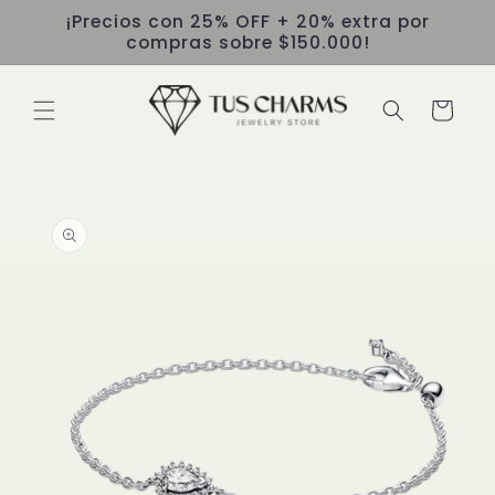
Ir
¡Precios con 25% OFF + 20% extra por
directamente
compras sobre $150.000!
al contenido
Carrito
Ir
directamente
a la
información
del producto