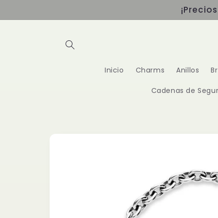
Ir
¡Precio
directamente
al contenido
Inicio
Charms
Anillos
B
Cadenas de Segur
Ir
directamente
a la
información
del producto