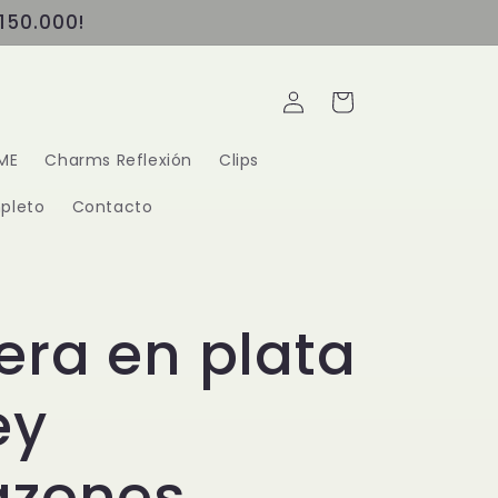
150.000!
Iniciar
Carrito
sesión
ME
Charms Reflexión
Clips
pleto
Contacto
era en plata
ey
azones