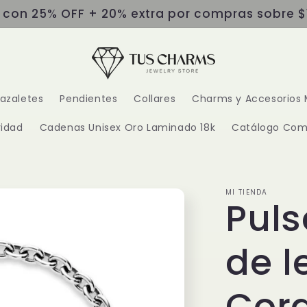
s con 25% OFF + 20% extra por compras sobre $
razaletes
Pendientes
Collares
Charms y Accesorios 
idad
Cadenas Unisex Oro Laminado 18k
Catálogo Com
MI TIENDA
Puls
de l
Cor