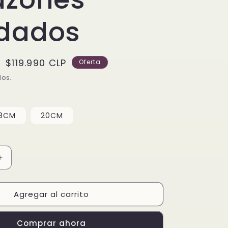
dados
Precio
$119.990 CLP
Oferta
de
dos.
oferta
18CM
20CM
Aumentar
cantidad
para
Agregar al carrito
Pulsera
en
plata
Comprar ahora
de