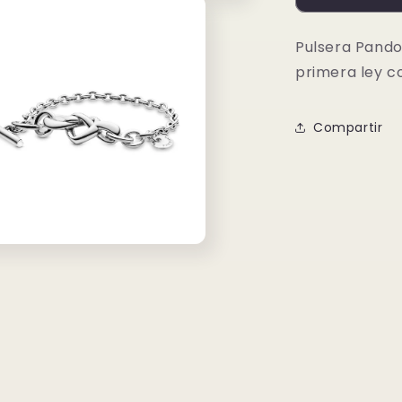
ley
Corazones
Pulsera Pand
Anudados
primera ley co
Compartir
o
dia