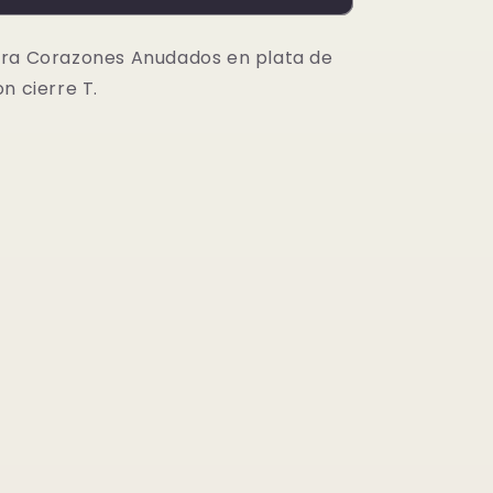
ley
Corazones
ora Corazones Anudados en plata de
Anudados
n cierre T.