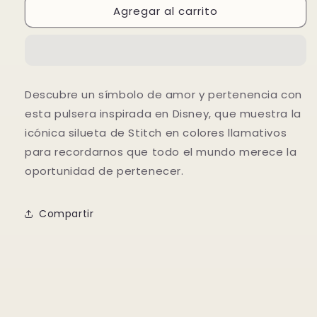
Agregar al carrito
Pulsera
Pulsera
Cadena
Cadena
de
de
Serpiente
Serpiente
Stitch
Stitch
de
de
Descubre un símbolo de amor y pertenencia con
Disney
Disney
esta pulsera inspirada en Disney, que muestra la
Plata
Plata
de
de
icónica silueta de Stitch en colores llamativos
primera
primera
para recordarnos que todo el mundo merece la
ley
ley
oportunidad de pert
enecer.
Compartir