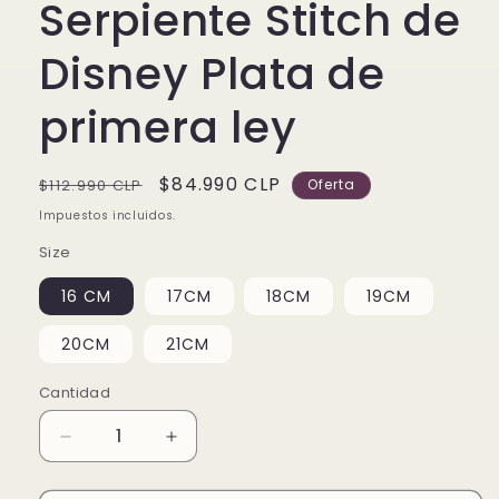
Serpiente Stitch de
Disney Plata de
primera ley
Precio
Precio
$84.990 CLP
$112.990 CLP
Oferta
habitual
de
Impuestos incluidos.
oferta
Size
16 CM
17CM
18CM
19CM
20CM
21CM
Cantidad
Reducir
Aumentar
cantidad
cantidad
para
para