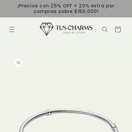
Ir
¡Precios con 25% OFF + 20% extra por
directamente
compras sobre $150.000!
al contenido
Carrito
Ir
directamente
a la
información
del producto