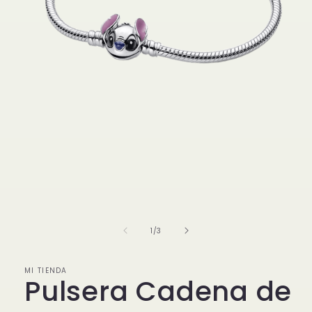
Abrir
elemento
multimedia
1
de
1
/
3
en
una
ventana
modal
MI TIENDA
Pulsera Cadena de