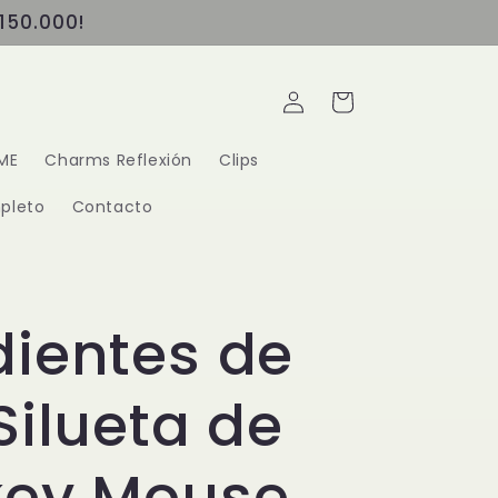
150.000!
Iniciar
Carrito
sesión
ME
Charms Reflexión
Clips
pleto
Contacto
ientes de
Silueta de
key Mouse