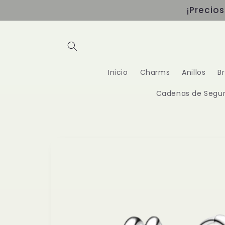
Ir
¡Precio
directamente
al contenido
Inicio
Charms
Anillos
B
Cadenas de Segur
Ir
directamente
a la
información
del producto