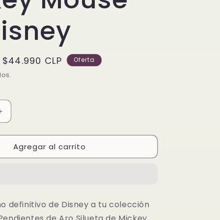
isney
Precio
$44.990 CLP
Oferta
de
dos.
oferta
Aumentar
cantidad
para
Agregar al carrito
Pendientes
de
Aro
Silueta
de
Mickey
o definitivo de Disney a tu colección
Mouse
Pendientes de Aro Silueta de Mickey
de