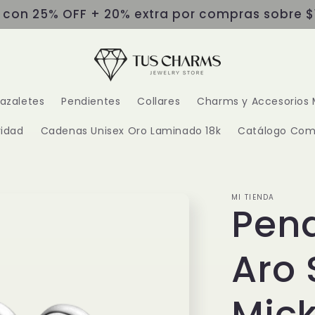
s con 25% OFF + 20% extra por compras sobre $
razaletes
Pendientes
Collares
Charms y Accesorios 
idad
Cadenas Unisex Oro Laminado 18k
Catálogo Com
MI TIENDA
Pend
Aro 
Mic