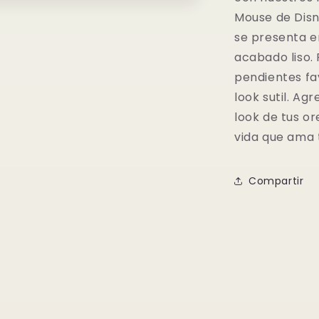
Disney
Mouse de Disn
se presenta e
acabado liso.
pendientes fav
look sutil. Ag
look de tus or
vida que ama 
Compartir