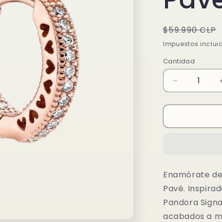
Precio
$59.990 CLP
habitual
Impuestos inclui
Cantidad
Reducir
cantidad
para
Pendientes
de
Aro
Corazón
en
Pavé
Enamórate de
Pavé. Inspirad
Pandora Signa
acabados a m