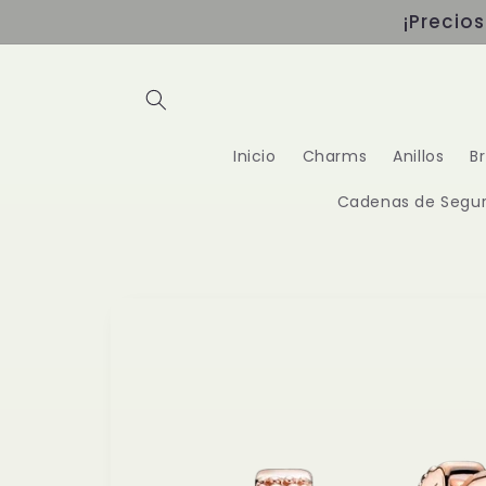
Ir
¡Precio
directamente
al contenido
Inicio
Charms
Anillos
B
Cadenas de Segur
Ir
directamente
a la
información
del producto