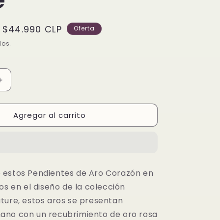
Precio
$44.990 CLP
Oferta
de
dos.
oferta
Aumentar
cantidad
para
Agregar al carrito
Pendientes
de
Aro
Corazón
en
Pavé
 estos Pendientes de Aro Corazón en
os en el diseño de la colección
ture, estos aros se presentan
ano con un recubrimiento de oro rosa