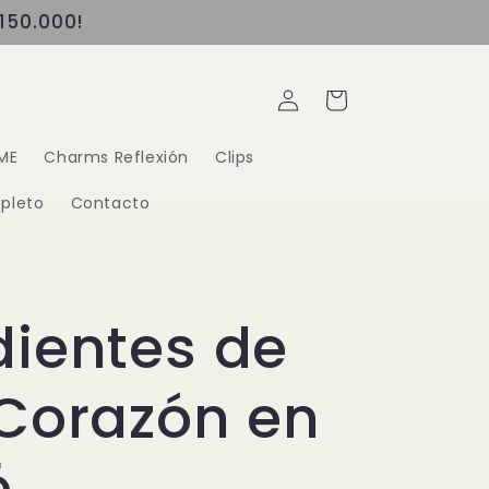
150.000!
Iniciar
Carrito
sesión
ME
Charms Reflexión
Clips
pleto
Contacto
ientes de
Corazón en
é