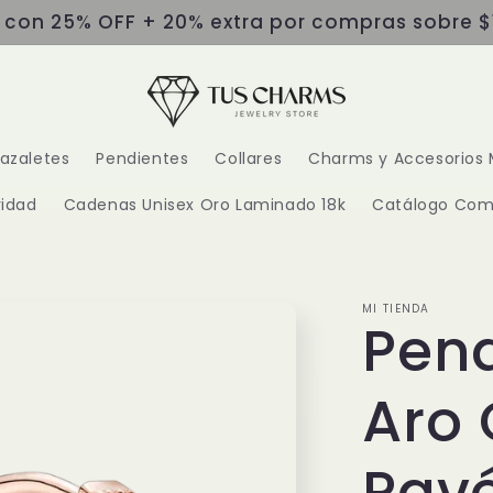
s con 25% OFF + 20% extra por compras sobre $
razaletes
Pendientes
Collares
Charms y Accesorios 
idad
Cadenas Unisex Oro Laminado 18k
Catálogo Com
MI TIENDA
Pend
Aro 
Pav