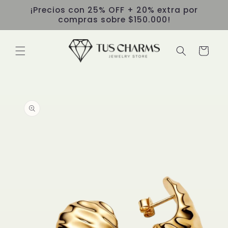
Ir
¡Precios con 25% OFF + 20% extra por
directamente
compras sobre $150.000!
al contenido
Carrito
Ir
directamente
a la
información
del producto