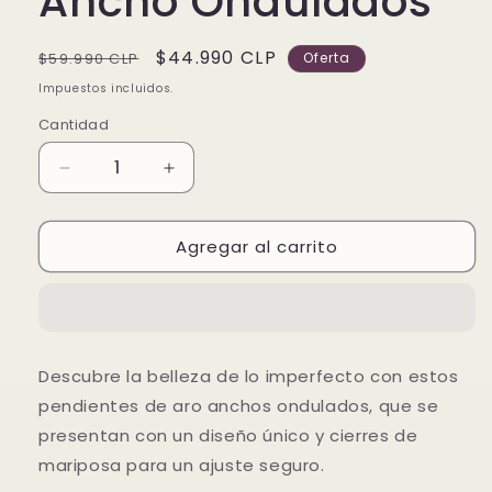
Ancho Ondulados
Precio
Precio
$44.990 CLP
$59.990 CLP
Oferta
habitual
de
Impuestos incluidos.
oferta
Cantidad
Reducir
Aumentar
cantidad
cantidad
para
para
Agregar al carrito
Pendientes
Pendientes
de
de
Aro
Aro
Ancho
Ancho
Ondulados
Ondulados
Descubre la belleza de lo imperfecto con estos
pendientes de aro anchos ondulados, que se
presentan con un diseño único y cierres de
mariposa para un ajuste seguro.