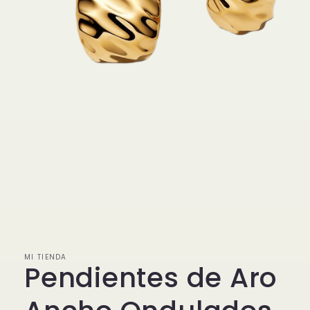
Abrir
elemento
multimedia
1
en
MI TIENDA
una
Pendientes de Aro
ventana
modal