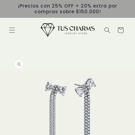
Ir
¡Precios con 25% OFF + 20% extra por
directamente
compras sobre $150.000!
al contenido
Carrito
Ir
directamente
a la
información
del producto