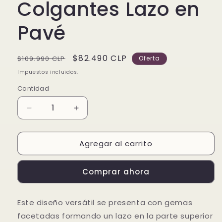
Colgantes Lazo en
Pavé
Precio
Precio
$82.490 CLP
$109.990 CLP
Oferta
habitual
de
Impuestos incluidos.
oferta
Cantidad
Reducir
Aumentar
cantidad
cantidad
para
para
Agregar al carrito
Pendientes
Pendientes
Colgantes
Colgantes
Lazo
Lazo
Comprar ahora
en
en
Pavé
Pavé
Este diseño versátil se presenta con gemas
facetadas formando un lazo en la parte superior