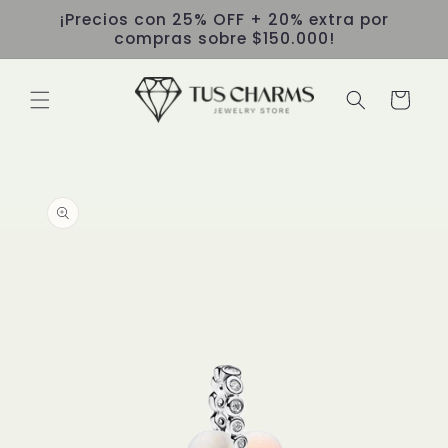
Ir
¡Precios con 25% OFF + 20% extra por
directamente
compras sobre $150.000!
al contenido
Carrito
Ir
directamente
a la
información
del producto