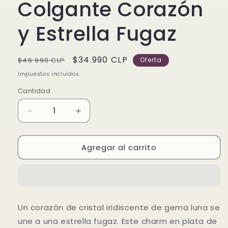
Colgante Corazón
y Estrella Fugaz
Precio
Precio
$34.990 CLP
$46.990 CLP
Oferta
habitual
de
Impuestos incluidos.
oferta
Cantidad
Reducir
Aumentar
cantidad
cantidad
para
para
Agregar al carrito
NUEVO
NUEVO
Charm
Charm
Colgante
Colgante
Corazón
Corazón
y
y
Estrella
Estrella
Un corazón de cristal iridiscente de gema luna se
Fugaz
Fugaz
une a una estrella fugaz. Este charm en plata de