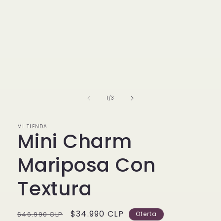
Abrir
elemento
multimedia
1
de
1
/
3
en
una
ventana
modal
MI TIENDA
Mini Charm
Mariposa Con
Textura
Precio
Precio
$34.990 CLP
$46.990 CLP
Oferta