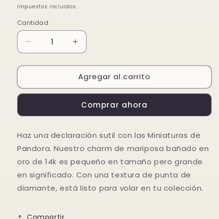
habitual
de
Impuestos incluidos.
oferta
Cantidad
Reducir
Aumentar
cantidad
cantidad
para
para
Agregar al carrito
Mini
Mini
Charm
Charm
Mariposa
Mariposa
Comprar ahora
Con
Con
Textura
Textura
Haz una declaración sutil con las Miniaturas de
Pandora. Nuestro charm de mariposa bañado en
oro de 14k es pequeño en tamaño pero grande
en significado. Con una textura de punta de
diamante, está listo para volar en tu colección.
Compartir