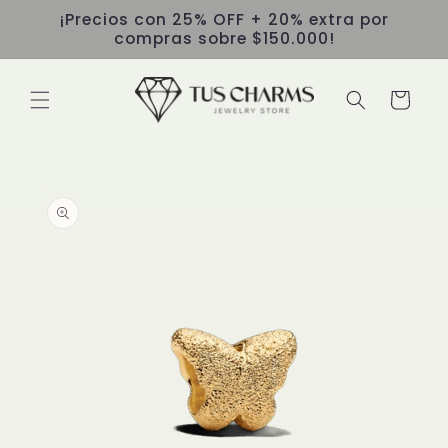
Ir
¡Precios con 25% OFF + 20% extra por
directamente
compras sobre $150.000!
al contenido
Carrito
Ir
directamente
a la
información
del producto