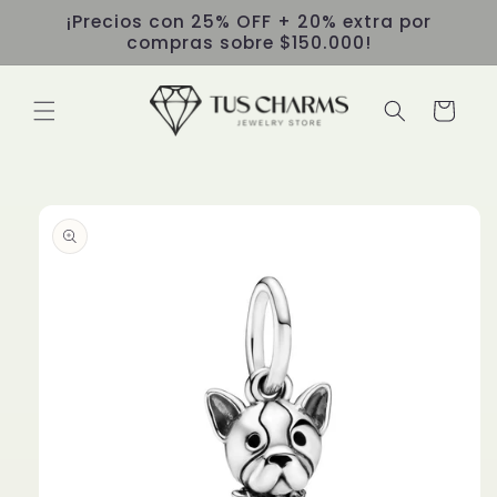
Ir
¡Precios con 25% OFF + 20% extra por
directamente
compras sobre $150.000!
al contenido
Carrito
Ir
directamente
a la
información
del producto