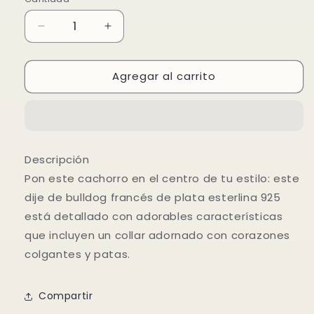
Reducir
Aumentar
cantidad
cantidad
para
para
Agregar al carrito
Dije
Dije
colgante
colgante
Cachorro
Cachorro
bulldog
bulldog
Descripción
Pon este cachorro en el centro de tu estilo: este
dije de bulldog francés de plata esterlina 925
está detallado con adorables características
que incluyen un collar adornado con corazones
colgantes y patas.
Compartir