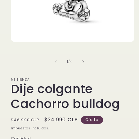
Abrir
elemento
multimedia
1
de
1
/
4
en
una
ventana
modal
MI TIENDA
Dije colgante
Cachorro bulldog
Precio
Precio
$34.990 CLP
$46.990 CLP
Oferta
habitual
de
Impuestos incluidos.
oferta
Cantidad