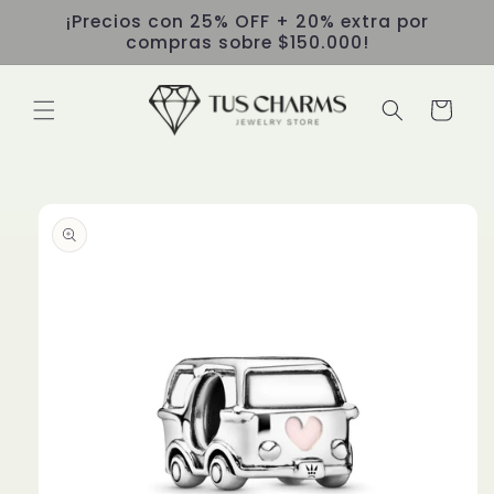
Ir
¡Precios con 25% OFF + 20% extra por
directamente
compras sobre $150.000!
al contenido
Carrito
Ir
directamente
a la
información
del producto