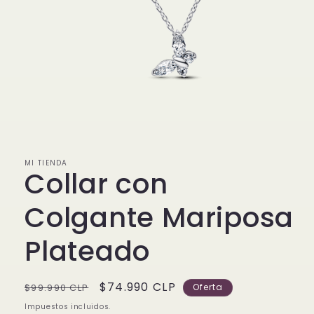
Abrir
elemento
multimedia
1
en
MI TIENDA
una
Collar con
ventana
modal
Colgante Mariposa
Plateado
Precio
Precio
$74.990 CLP
$99.990 CLP
Oferta
habitual
de
Impuestos incluidos.