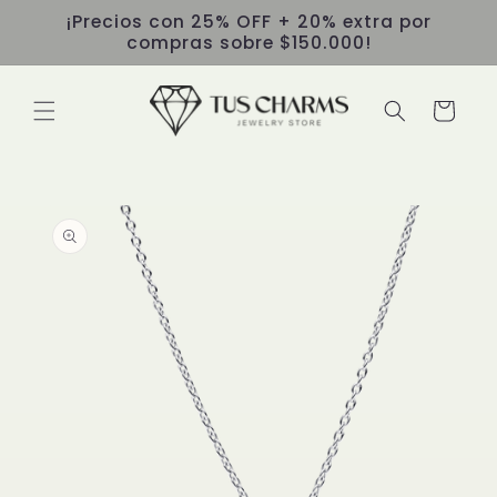
Ir
¡Precios con 25% OFF + 20% extra por
directamente
compras sobre $150.000!
al contenido
Carrito
Ir
directamente
a la
información
del producto