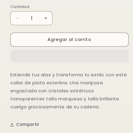
oferta
Cantidad
Reducir
Aumentar
cantidad
cantidad
para
para
Agregar al carrito
Collar
Collar
con
con
Colgante
Colgante
Mariposa
Mariposa
Plateado
Plateado
Extiende tus alas y transforma tu estilo con este
collar de plata esterlina. Una mariposa
engastada con cristales sintéticos
transparentes talla marquesa y talla brillante
cuelga graciosamente de su cadena.
Compartir