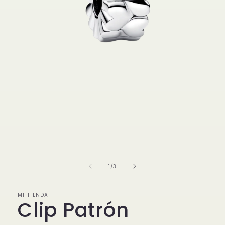
Abrir
elemento
multimedia
1
de
1
/
3
en
una
ventana
modal
MI TIENDA
Clip Patrón