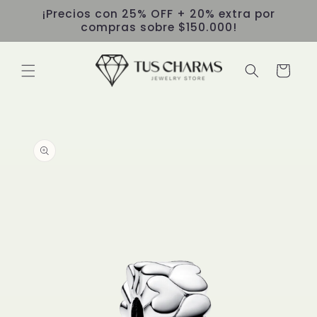
Ir
¡Precios con 25% OFF + 20% extra por
directamente
compras sobre $150.000!
al contenido
Carrito
Ir
directamente
a la
información
del producto