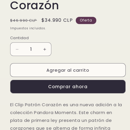
Corazón
Precio
Precio
$34.990 CLP
$46.990 CLP
Oferta
habitual
de
Impuestos incluidos.
oferta
Cantidad
Reducir
Aumentar
cantidad
cantidad
para
para
Agregar al carrito
Clip
Clip
Patrón
Patrón
Corazón
Corazón
Comprar ahora
El Clip Patrón Corazón es una nueva adición a la
colección Pandora Moments. Este charm en
plata de primera ley presenta un patrón de
corazones que se alterna de forma infinita