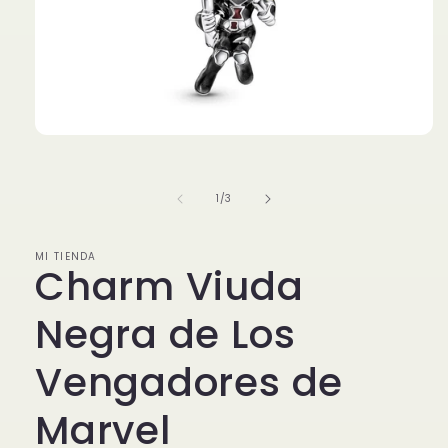
Abrir
elemento
multimedia
1
de
1
/
3
en
una
ventana
modal
MI TIENDA
Charm Viuda
Negra de Los
Vengadores de
Marvel