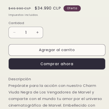
Precio
Precio
$34.990 CLP
$46.990 CLP
Oferta
habitual
de
Impuestos incluidos.
oferta
Cantidad
Reducir
Aumentar
cantidad
cantidad
para
para
Agregar al carrito
Charm
Charm
Viuda
Viuda
Negra
Negra
Comprar ahora
de
de
Los
Los
Vengadores
Vengadores
Descripción
de
de
Prepárate para la acción con nuestro Charm
Marvel
Marvel
Viuda Negra de Los Vengadores de Marvel y
comparte con el mundo tu amor por el universo
cinematográfico de Marvel. Embellecido con