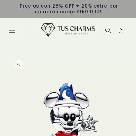
Ir
¡Precios con 25% OFF + 20% extra por
directamente
compras sobre $150.000!
al contenido
Carrito
Ir
directamente
a la
información
del producto