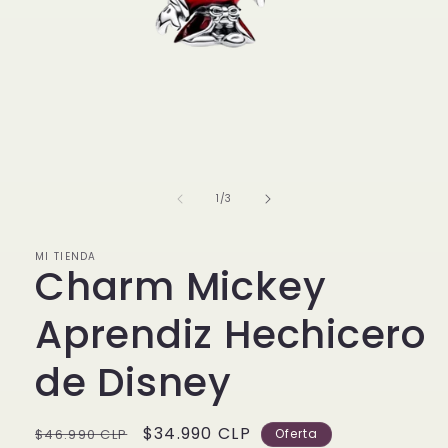
Abrir
elemento
multimedia
1
de
1
/
3
en
una
ventana
modal
MI TIENDA
Charm Mickey
Aprendiz Hechicero
de Disney
Precio
Precio
$34.990 CLP
$46.990 CLP
Oferta