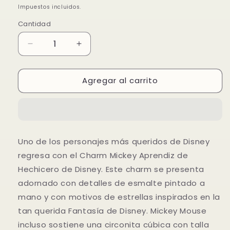
habitual
de
Impuestos incluidos.
oferta
Cantidad
Reducir
Aumentar
cantidad
cantidad
para
para
Agregar al carrito
Charm
Charm
Mickey
Mickey
Aprendiz
Aprendiz
Hechicero
Hechicero
de
de
Disney
Disney
Uno de los personajes más queridos de Disney
regresa con el Charm Mickey Aprendiz de
Hechicero de Disney. Este charm se presenta
adornado con detalles de esmalte pintado a
mano y con motivos de estrellas inspirados en la
tan querida Fantasía de Disney. Mickey Mouse
incluso sostiene una circonita cúbica con talla