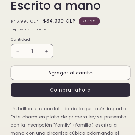
Escrito a mano
Precio
Precio
$34.990 CLP
$46.990 CLP
Oferta
habitual
de
Impuestos incluidos.
oferta
Cantidad
Reducir
Aumentar
cantidad
cantidad
para
para
Agregar al carrito
Charm
Charm
Familia
Familia
Escrito
Escrito
Comprar ahora
a
a
mano
mano
Un brillante recordatorio de lo que más importa.
Este charm en plata de primera ley se presenta
con la inscripción "family" (familia) escrita a
mano con una circonita cúbica adornando el