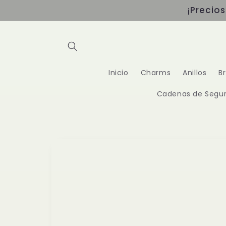
Ir
¡Precio
directamente
al contenido
Inicio
Charms
Anillos
B
Cadenas de Segur
Ir
directamente
a la
información
del producto