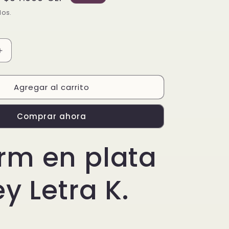
de
dos.
oferta
Aumentar
cantidad
para
Agregar al carrito
Charm
en
plata
Comprar ahora
de
ley
Letra
rm en plata
K
ey Letra K.