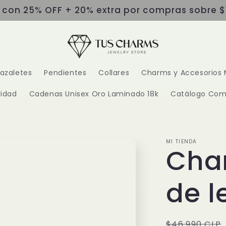
s con 25% OFF + 20% extra por compras sobre $
razaletes
Pendientes
Collares
Charms y Accesorios 
idad
Cadenas Unisex Oro Laminado 18k
Catálogo Com
MI TIENDA
Cha
de l
Precio
$46.990 CLP