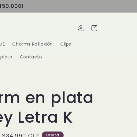
150.000!
Iniciar
Carrito
sesión
ME
Charms Reflexión
Clips
pleto
Contacto
rm en plata
ey Letra K
Precio
$34.990 CLP
Oferta