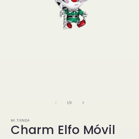
Abrir
elemento
multimedia
1
de
1
/
3
en
una
ventana
modal
MI TIENDA
Charm Elfo Móvil