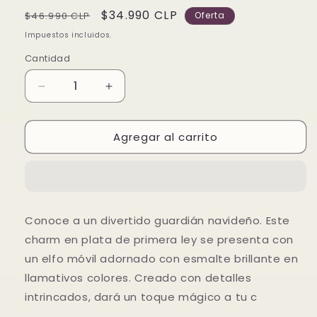
Precio
Precio
$34.990 CLP
$46.990 CLP
Oferta
habitual
de
Impuestos incluidos.
oferta
Cantidad
Reducir
Aumentar
cantidad
cantidad
para
para
Agregar al carrito
Charm
Charm
Elfo
Elfo
Móvil
Móvil
Conoce a un divertido guardián navideño. Este
charm en plata de primera ley se presenta con
un elfo móvil adornado con esmalte brillante en
llamativos colores. Creado con detalles
intrincados, dará un toque mágico a tu c