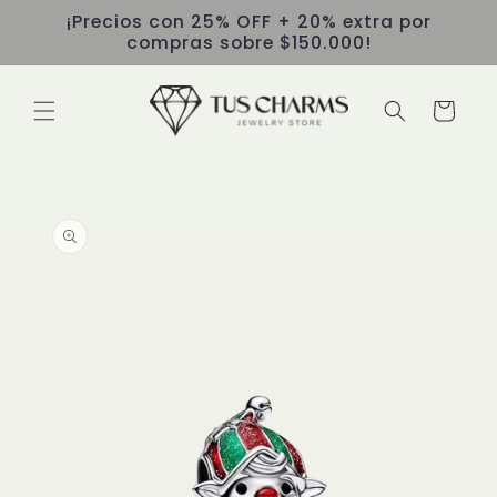
Ir
¡Precios con 25% OFF + 20% extra por
directamente
compras sobre $150.000!
al contenido
Carrito
Ir
directamente
a la
información
del producto