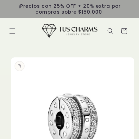
Ir
¡Precios con 25% OFF + 20% extra por
directamente
compras sobre $150.000!
al contenido
Carrito
Ir
directamente
a la
información
del producto