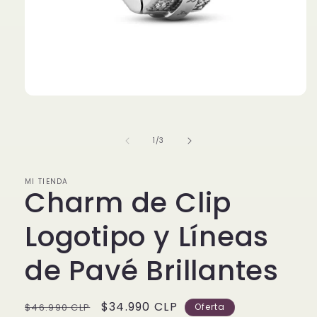
Abrir
elemento
multimedia
1
de
1
/
3
en
una
ventana
modal
MI TIENDA
Charm de Clip
Logotipo y Líneas
de Pavé Brillantes
Precio
Precio
$34.990 CLP
$46.990 CLP
Oferta