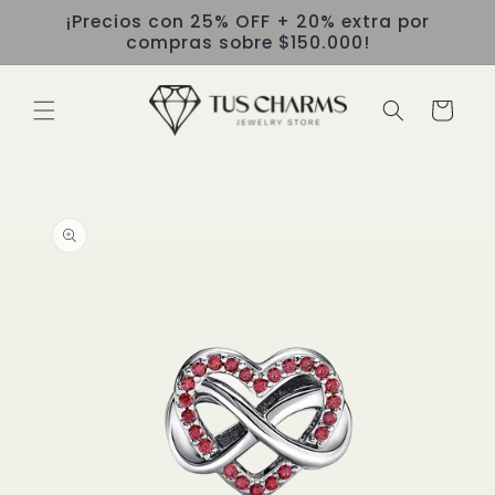
Ir
¡Precios con 25% OFF + 20% extra por
directamente
compras sobre $150.000!
al contenido
Carrito
Ir
directamente
a la
información
del producto