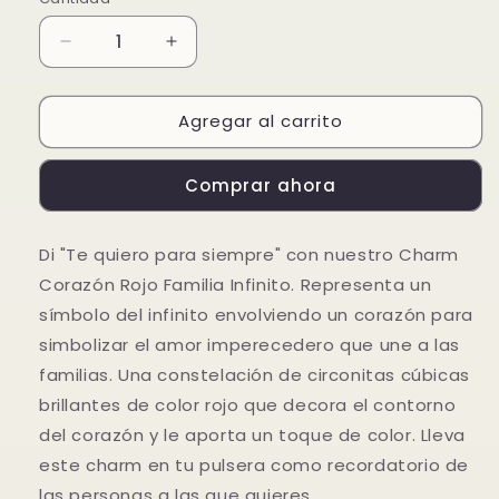
Reducir
Aumentar
cantidad
cantidad
para
para
Agregar al carrito
Charm
Charm
Corazón
Corazón
Rojo
Rojo
Comprar ahora
Familia
Familia
Infinito
Infinito
Di "Te quiero para siempre" con nuestro Charm
Corazón Rojo Familia Infinito. Representa un
símbolo del infinito envolviendo un corazón para
simbolizar el amor imperecedero que une a las
familias. Una constelación de circonitas cúbicas
brillantes de color rojo que decora el contorno
del corazón y le aporta un toque de color. Lleva
este charm en tu pulsera como recordatorio de
las personas a las que quieres.