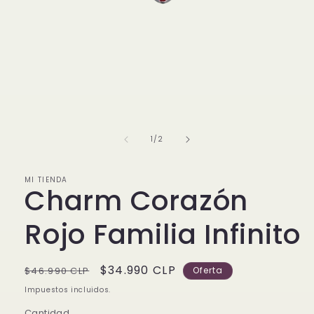
Abrir
elemento
multimedia
1
de
1
/
2
en
una
ventana
modal
MI TIENDA
Charm Corazón
Rojo Familia Infinito
Precio
Precio
$34.990 CLP
$46.990 CLP
Oferta
habitual
de
Impuestos incluidos.
oferta
Cantidad