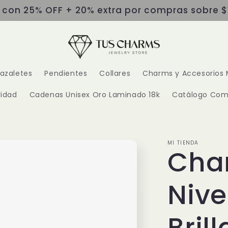
s con 25% OFF + 20% extra por compras sobre $
razaletes
Pendientes
Collares
Charms y Accesorios 
idad
Cadenas Unisex Oro Laminado 18k
Catálogo Com
MI TIENDA
Cha
Nive
Bril