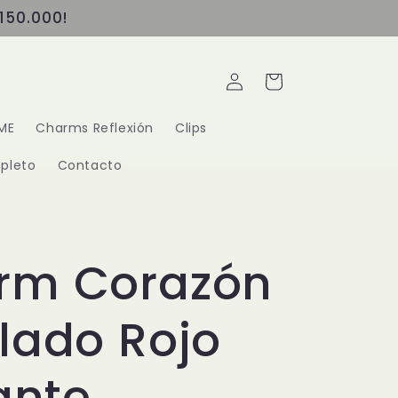
150.000!
Iniciar
Carrito
sesión
ME
Charms Reflexión
Clips
pleto
Contacto
rm Corazón
lado Rojo
lante