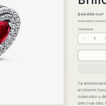
Precio
$46.990 CLP
habitual
Impuestos inclui
Cantidad
Reducir
cantidad
para
Charm
Corazón
Nivelado
Rojo
Brillante
Te enamorará 
el Charm Coraz
colección y di
año tras año.