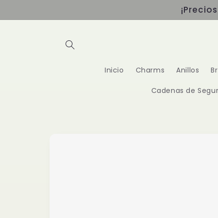
Ir
¡Precio
directamente
al contenido
Inicio
Charms
Anillos
B
Cadenas de Segur
Ir
directamente
a la
información
del producto