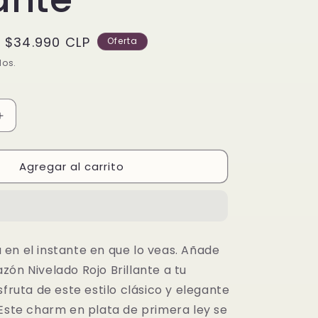
Precio
$34.990 CLP
Oferta
de
dos.
oferta
Aumentar
cantidad
para
Agregar al carrito
Charm
Corazón
Nivelado
Rojo
Brillante
en el instante en que lo veas. Añade
ón Nivelado Rojo Brillante a tu
sfruta de este estilo clásico y elegante
 Este charm en plata de primera ley se