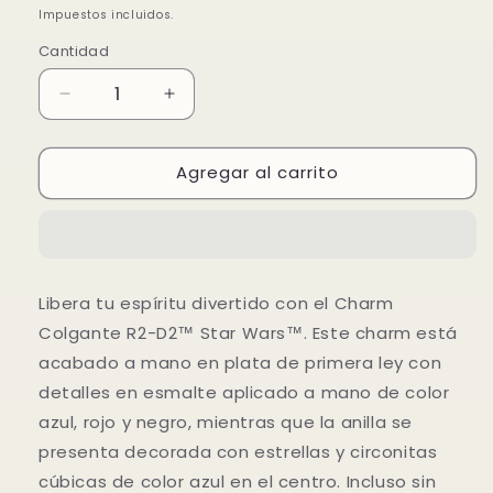
habitual
de
Impuestos incluidos.
oferta
Cantidad
Reducir
Aumentar
cantidad
cantidad
para
para
Agregar al carrito
Charm
Charm
Colgante
Colgante
R2-
R2-
D2™
D2™
Star
Star
Wars™
Wars™
Libera tu espíritu divertido con el Charm
Colgante R2-D2™ Star Wars™. Este charm está
acabado a mano en plata de primera ley con
detalles en esmalte aplicado a mano de color
azul, rojo y negro, mientras que la anilla se
presenta decorada con estrellas y circonitas
cúbicas de color azul en el centro. Incluso sin