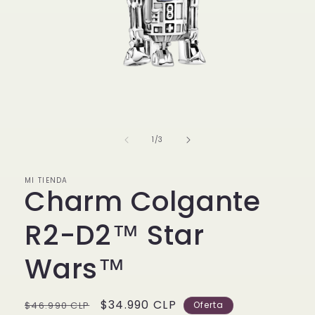
Abrir
elemento
multimedia
1
de
1
/
3
en
una
ventana
modal
MI TIENDA
Charm Colgante
R2-D2™ Star
Wars™
Precio
Precio
$34.990 CLP
$46.990 CLP
Oferta