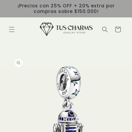
Ir
¡Precios con 25% OFF + 20% extra por
directamente
compras sobre $150.000!
al contenido
Carrito
Ir
directamente
a la
información
del producto