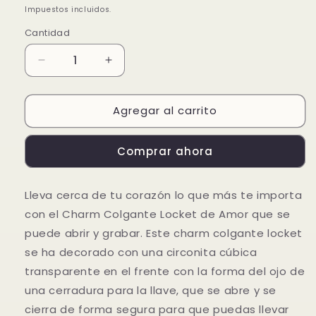
habitual
de
Impuestos incluidos.
oferta
Cantidad
Reducir
Aumentar
cantidad
cantidad
para
para
Agregar al carrito
Charm
Charm
Colgante
Colgante
Medalla
Medalla
Comprar ahora
Grabable
Grabable
que
que
se
se
Lleva cerca de tu corazón lo que más te importa
abre
abre
con el Charm Colgante Locket de Amor que se
Rose
Rose
puede abrir y grabar. Este charm colgante locket
se ha decorado con una circonita cúbica
transparente en el frente con la forma del ojo de
una cerradura para la llave, que se abre y se
cierra de forma segura para que puedas llevar