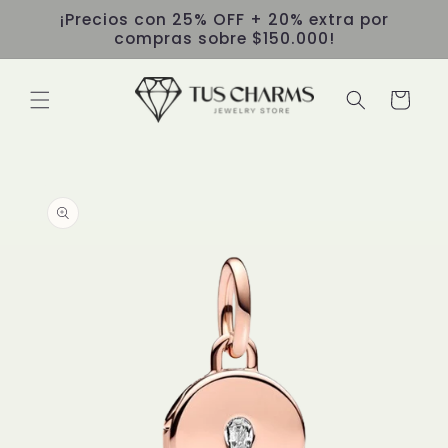
Ir
¡Precios con 25% OFF + 20% extra por
directamente
compras sobre $150.000!
al contenido
Carrito
Ir
directamente
a la
información
del producto