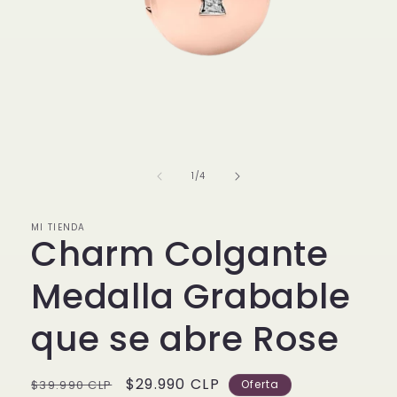
Abrir
elemento
multimedia
1
de
1
/
4
en
una
ventana
modal
MI TIENDA
Charm Colgante
Medalla Grabable
que se abre Rose
Precio
Precio
$29.990 CLP
$39.990 CLP
Oferta