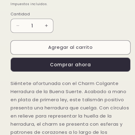
habitual
de
Impuestos incluidos.
oferta
Cantidad
Reducir
Aumentar
cantidad
cantidad
para
para
Agregar al carrito
Charm
Charm
Colgante
Colgante
Herradura
Herradura
Comprar ahora
de
de
la
la
Buena
Buena
Siéntete afortunada con el Charm Colgante
Suerte
Suerte
Herradura de la Buena Suerte. Acabado a mano
en plata de primera ley, este talismán positivo
presenta una herradura que cuelga. Con círculos
en relieve para representar la huella de la
herradura, el charm se presenta con esferas y
patrones de corazones a lo largo de los