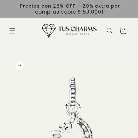
Ir
¡Precios con 25% OFF + 20% extra por
directamente
compras sobre $150.000!
al contenido
Carrito
Ir
directamente
a la
información
del producto