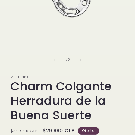
Abrir
elemento
multimedia
1
de
1
/
2
en
una
ventana
modal
MI TIENDA
Charm Colgante
Herradura de la
Buena Suerte
Precio
Precio
$29.990 CLP
$39.990 CLP
Oferta