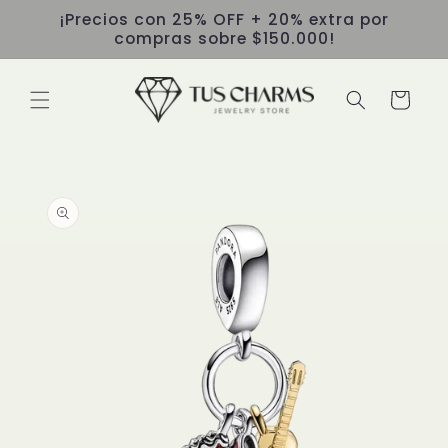
Ir
¡Precios con 25% OFF + 20% extra por
directamente
compras sobre $150.000!
al contenido
Carrito
Ir
directamente
a la
información
del producto