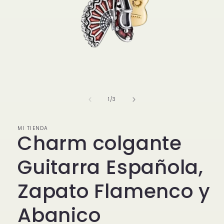
Abrir
elemento
multimedia
1
de
1
/
3
en
una
ventana
modal
MI TIENDA
Charm colgante
Guitarra Española,
Zapato Flamenco y
Abanico