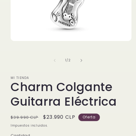
Abrir
elemento
multimedia
1
de
1
/
2
en
una
ventana
modal
MI TIENDA
Charm Colgante
Guitarra Eléctrica
Precio
Precio
$23.990 CLP
$39.990 CLP
Oferta
habitual
de
Impuestos incluidos.
oferta
Cantidad