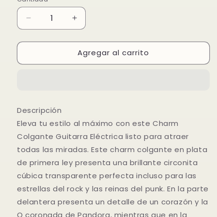
Reducir
Aumentar
cantidad
cantidad
para
para
Agregar al carrito
Charm
Charm
Colgante
Colgante
Guitarra
Guitarra
Eléctrica
Eléctrica
Descripción
Eleva tu estilo al máximo con este Charm
Colgante Guitarra Eléctrica listo para atraer
todas las miradas. Este charm colgante en plata
de primera ley presenta una brillante circonita
cúbica transparente perfecta incluso para las
estrellas del rock y las reinas del punk. En la parte
delantera presenta un detalle de un corazón y la
O coronada de Pandora, mientras que en la