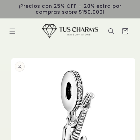
Ir
¡Precios con 25% OFF + 20% extra por
directamente
compras sobre $150.000!
al contenido
Carrito
Ir
directamente
a la
información
del producto