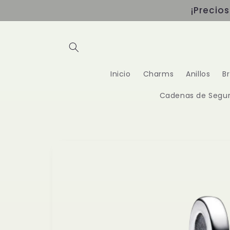
Ir
¡Precio
directamente
al contenido
Inicio
Charms
Anillos
B
Cadenas de Segur
Ir
directamente
a la
información
del producto