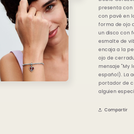
presenta con 
con pavé en l
forma de ojo 
un disco con 
esmalte de vi
encaja a la p
ojo de cerradu
mensaje "My lo
español). La a
portador de 
o
alguien especi
dia
Compartir