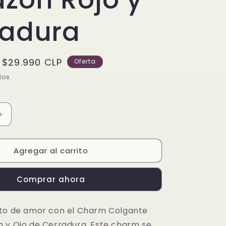
radura
Precio
$29.990 CLP
Oferta
de
dos.
oferta
Aumentar
cantidad
para
Agregar al carrito
Charm
Colgante
Doble
Comprar ahora
Corazón
Rojo
y
sto de amor con el Charm Colgante
Cerradura
 y Ojo de Cerradura. Este charm se