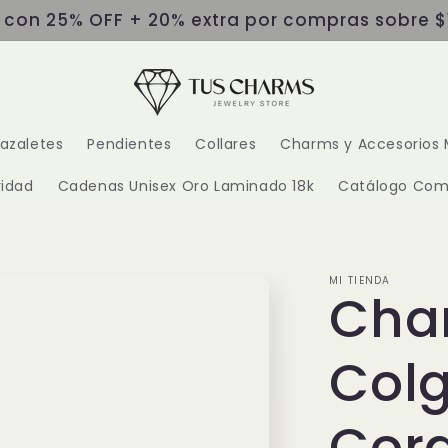
s con 25% OFF + 20% extra por compras sobre $
razaletes
Pendientes
Collares
Charms y Accesorios 
idad
Cadenas Unisex Oro Laminado 18k
Catálogo Com
MI TIENDA
Cha
Col
Cora