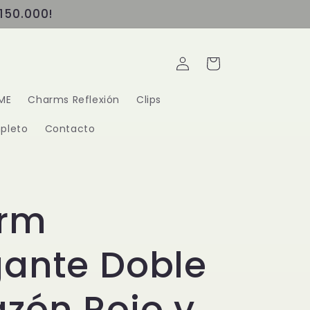
150.000!
Iniciar
Carrito
sesión
ME
Charms Reflexión
Clips
pleto
Contacto
rm
gante Doble
zón Rojo y