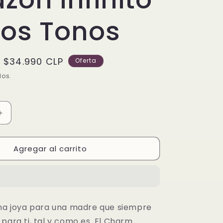
Dos Tonos
Precio
$34.990 CLP
Oferta
de
dos.
oferta
Aumentar
cantidad
para
Agregar al carrito
Charm
Colgante
Doble
Corazón
Infinito
en
una joya para una madre que siempre
Dos
para ti, tal y como es. El Charm
Tonos