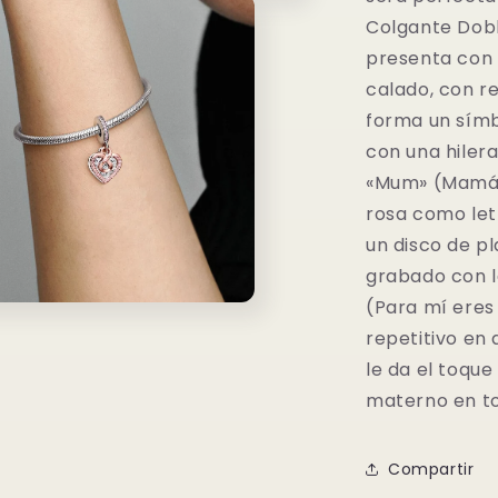
Colgante Dobl
presenta con 
calado, con r
forma un símbo
con una hilera
«Mum» (Mamá)
rosa como letr
un disco de p
grabado con l
(Para mí eres
o
repetitivo en 
dia
le da el toque
materno en to
Compartir