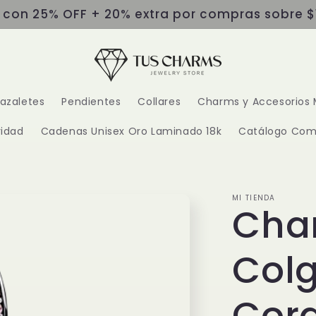
s con 25% OFF + 20% extra por compras sobre $
razaletes
Pendientes
Collares
Charms y Accesorios 
idad
Cadenas Unisex Oro Laminado 18k
Catálogo Com
MI TIENDA
Cha
Col
Cora