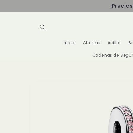
Ir
¡Precio
directamente
al contenido
Inicio
Charms
Anillos
B
Cadenas de Segur
Ir
directamente
a la
información
del producto