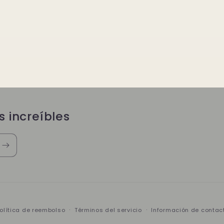
s increíbles
olítica de reembolso
Términos del servicio
Información de contac