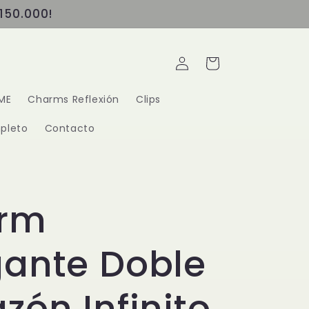
150.000!
Iniciar
Carrito
sesión
ME
Charms Reflexión
Clips
pleto
Contacto
rm
gante Doble
zón Infinito