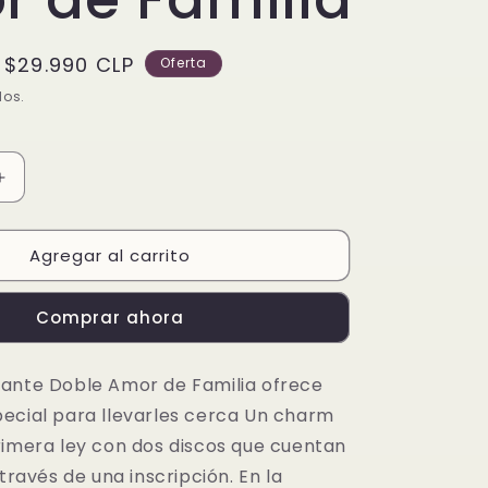
Precio
$29.990 CLP
Oferta
de
dos.
oferta
Aumentar
cantidad
para
Agregar al carrito
Charm
Colgante
Doble
Comprar ahora
Amor
de
Familia
ante Doble Amor de Familia ofrece
ecial para llevarles cerca Un charm
rimera ley con dos discos que cuentan
 través de una inscripción. En la