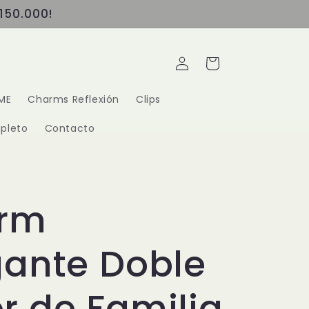
150.000!
Iniciar
Carrito
sesión
ME
Charms Reflexión
Clips
pleto
Contacto
rm
gante Doble
 de Familia