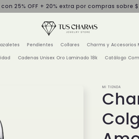
s con 25% OFF + 20% extra por compras sobre $
razaletes
Pendientes
Collares
Charms y Accesorios 
idad
Cadenas Unisex Oro Laminado 18k
Catálogo Com
MI TIENDA
Cha
Col
Amor