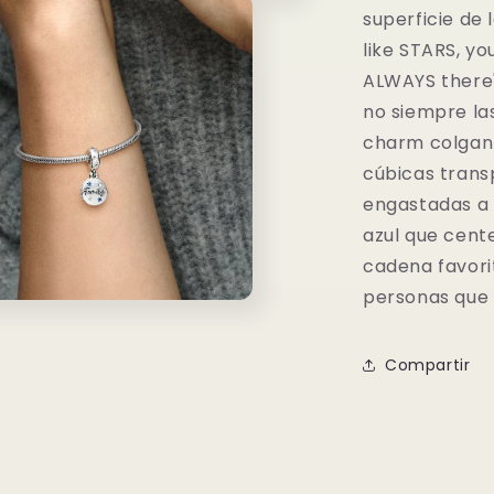
superficie de l
like STARS, yo
ALWAYS there" 
no siempre la
charm colgant
cúbicas trans
engastadas a n
azul que cente
cadena favori
personas que 
o
dia
Compartir