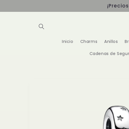
Ir
¡Precio
directamente
al contenido
Inicio
Charms
Anillos
B
Cadenas de Segur
Ir
directamente
a la
información
del producto