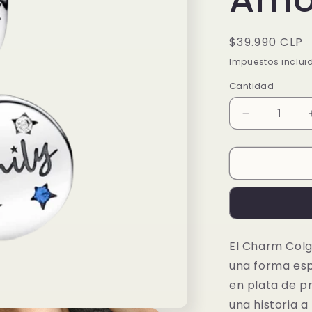
Precio
$39.990 CLP
habitual
Impuestos inclui
Cantidad
Reducir
cantidad
para
Charm
Colgante
Doble
Amor
de
Familia
El Charm Colg
una forma esp
en plata de p
una historia a