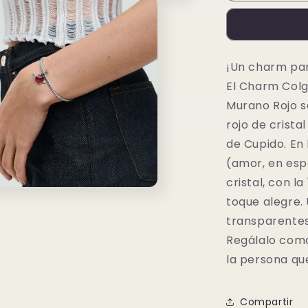
de
Cristal
de
Murano
¡Un charm par
Corazón
El Charm Colg
Rojo
y
Murano Rojo s
Flecha
rojo de crist
de Cupido. En 
(amor, en esp
cristal, con l
toque alegre. 
o
dia
transparentes 
Regálalo como
la persona qu
Compartir