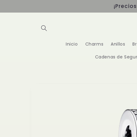
Ir
¡Precio
directamente
al contenido
Inicio
Charms
Anillos
B
Cadenas de Segur
Ir
directamente
a la
información
del producto