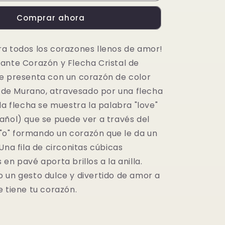
de
Comprar ahora
Cristal
de
Murano
a todos los corazones llenos de amor!
Corazón
ante Corazón y Flecha Cristal de
Rojo
y
e presenta con un corazón de color
Flecha
al de Murano, atravesado por una flecha
la flecha se muestra la palabra "love"
añol) que se puede ver a través del
a "o" formando un corazón que le da un
Una fila de circonitas cúbicas
en pavé aporta brillos a la anilla.
 un gesto dulce y divertido de amor a
e tiene tu corazón.