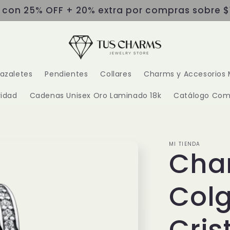
s con 25% OFF + 20% extra por compras sobre $
razaletes
Pendientes
Collares
Charms y Accesorios 
idad
Cadenas Unisex Oro Laminado 18k
Catálogo Com
MI TIENDA
Cha
Col
Cris