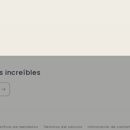
s increíbles
olítica de reembolso
Términos del servicio
Información de contac