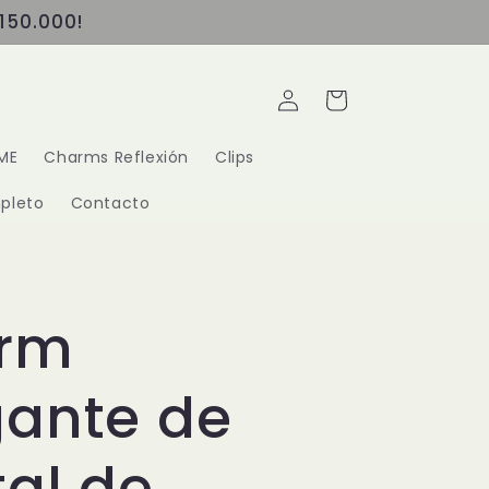
150.000!
Iniciar
Carrito
sesión
ME
Charms Reflexión
Clips
pleto
Contacto
rm
gante de
tal de