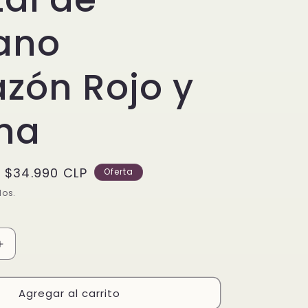
ano
zón Rojo y
ha
Precio
$34.990 CLP
Oferta
de
dos.
oferta
Aumentar
cantidad
para
Agregar al carrito
Charm
Colgante