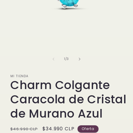
Abrir
elemento
multimedia
1
de
1
/
3
en
una
ventana
modal
MI TIENDA
Charm Colgante
Caracola de Cristal
de Murano Azul
Precio
Precio
$34.990 CLP
$46.990 CLP
Oferta