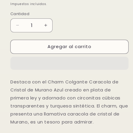
habitual
de
Impuestos incluidos.
oferta
Cantidad
Reducir
Aumentar
cantidad
cantidad
para
para
Agregar al carrito
Charm
Charm
Colgante
Colgante
Caracola
Caracola
de
de
Cristal
Cristal
de
de
Destaca con el Charm Colgante Caracola de
Murano
Murano
Cristal de Murano Azul creado en plata de
Azul
Azul
primera ley y adornado con circonitas cúbicas
transparentes y turquesa sintética. El charm, que
presenta una llamativa caracola de cristal de
Murano, es un tesoro para admirar.