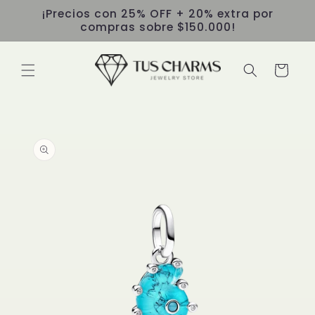
Ir
¡Precios con 25% OFF + 20% extra por
directamente
compras sobre $150.000!
al contenido
Carrito
Ir
directamente
a la
información
del producto