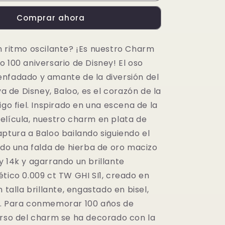
Baloo
Comprar ahora
100
aniversario
de
n ritmo oscilante? ¡Es nuestro Charm
Disney
 100 aniversario de Disney! El oso
con
Diamante
nfadado y amante de la diversión del
sintético
lva de Disney, Baloo, es el corazón de la
igo fiel. Inspirado en una escena de la
elícula, nuestro charm en plata de
aptura a Baloo bailando siguiendo el
ndo una falda de hierba de oro macizo
y 14k y agarrando un brillante
tico 0.009 ct TW GHI SI1, creado en
n talla brillante, engastado en bisel,
a. Para conmemorar 100 años de
erso del charm se ha decorado con la