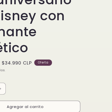
isney con
mante
ético
Precio
$34.990 CLP
Oferta
de
dos.
oferta
Aumentar
cantidad
para
Agregar al carrito
Charm
Colgante