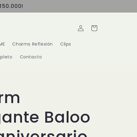
150.000!
Iniciar
Carrito
sesión
ME
Charms Reflexión
Clips
pleto
Contacto
rm
ante Baloo
aniversario