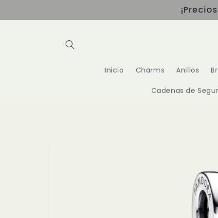
Ir
¡Precio
directamente
al contenido
Inicio
Charms
Anillos
B
Cadenas de Segur
Ir
directamente
a la
información
del producto