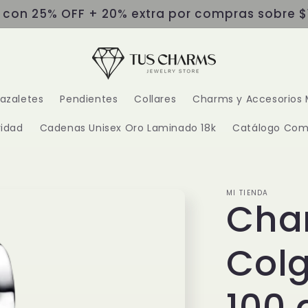
s con 25% OFF + 20% extra por compras sobre $
razaletes
Pendientes
Collares
Charms y Accesorios 
idad
Cadenas Unisex Oro Laminado 18k
Catálogo Com
MI TIENDA
Cha
Colg
100 