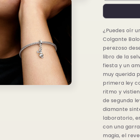
Baloo
100
aniversario
de
¿Puedes oír u
Disney
Colgante Baloo
con
Diamante
perezoso dese
sintético
libro de la se
fiesta y un am
muy querida p
primera ley c
ritmo y vistie
o
dia
de segunda le
diamante sinté
laboratorio, e
con una garr
magia, el rev