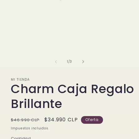
Abrir
elemento
multimedia
1
de
1
/
3
en
una
ventana
modal
MI TIENDA
Charm Caja Regalo
Brillante
Precio
Precio
$34.990 CLP
$46.990 CLP
Oferta
habitual
de
Impuestos incluidos.
oferta
Cantidad