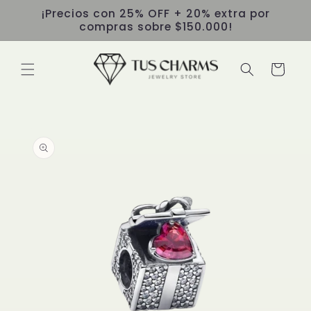
Ir
¡Precios con 25% OFF + 20% extra por
directamente
compras sobre $150.000!
al contenido
Carrito
Ir
directamente
a la
información
del producto