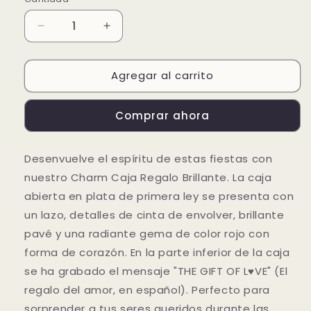
Reducir
Aumentar
cantidad
cantidad
para
para
Agregar al carrito
Charm
Charm
Caja
Caja
Regalo
Regalo
Comprar ahora
Brillante
Brillante
Desenvuelve el espíritu de estas fiestas con
nuestro Charm Caja Regalo Brillante. La caja
abierta en plata de primera ley se presenta con
un lazo, detalles de cinta de envolver, brillante
pavé y una radiante gema de color rojo con
forma de corazón. En la parte inferior de la caja
se ha grabado el mensaje "THE GIFT OF L♥VE" (El
regalo del amor, en español). Perfecto para
sorprender a tus seres queridos durante las