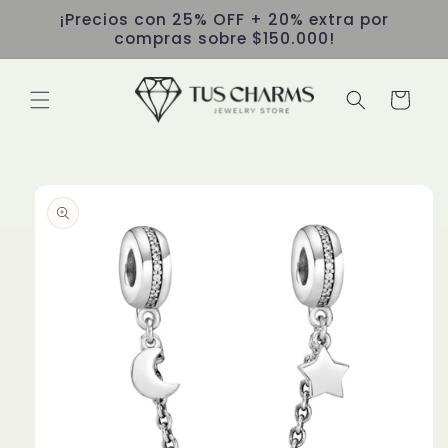
Ir
¡Precios con 25% OFF + 20% extra por
directamente
compras sobre $150.000!
al contenido
Carrito
Ir
directamente
a la
información
del producto