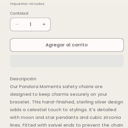
habitual
de
Impuestos incluidos.
oferta
Cantidad
Reducir
Aumentar
cantidad
cantidad
para
para
Agregar al carrito
Cadena
Cadena
de
de
Seguridad
Seguridad
Galaxia
Galaxia
Personal
Personal
Descripción
Our Pandora Moments safety chains are
designed to keep charms securely on your
bracelet. This hand-finished, sterling silver design
adds a celestial touch to stylings. It's detailed
with moon and star pendants and cubic zirconia
lines. Fitted with swivel ends to prevent the chain