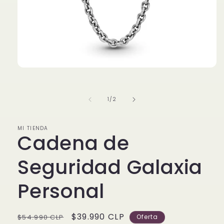
Abrir
elemento
multimedia
1
de
1
/
2
en
una
ventana
modal
MI TIENDA
Cadena de
Seguridad Galaxia
Personal
Precio
Precio
$39.990 CLP
$54.990 CLP
Oferta