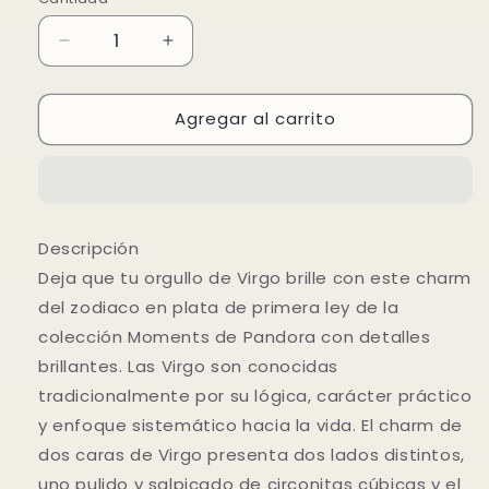
Reducir
Aumentar
cantidad
cantidad
para
para
Agregar al carrito
Brillante
Brillante
Charm
Charm
del
del
Zodiaco
Zodiaco
Virgo
Virgo
Descripción
Deja que tu orgullo de Virgo brille con este charm
del zodiaco en plata de primera ley de la
colección Moments de Pandora con detalles
brillantes. Las Virgo son conocidas
tradicionalmente por su lógica, carácter práctico
y enfoque sistemático hacia la vida. El charm de
dos caras de Virgo presenta dos lados distintos,
uno pulido y salpicado de circonitas cúbicas y el