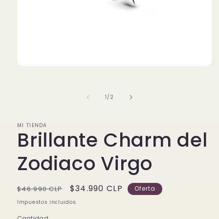
Abrir
elemento
multimedia
1
de
1
/
2
en
una
ventana
modal
MI TIENDA
Brillante Charm del
Zodiaco Virgo
Precio
Precio
$34.990 CLP
$46.990 CLP
Oferta
habitual
de
Impuestos incluidos.
oferta
Cantidad