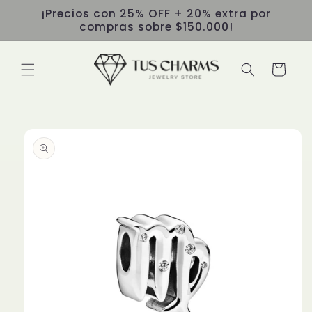
Ir
¡Precios con 25% OFF + 20% extra por
directamente
compras sobre $150.000!
al contenido
Carrito
Ir
directamente
a la
información
del producto