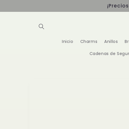
Ir
¡Precio
directamente
al contenido
Inicio
Charms
Anillos
B
Cadenas de Segur
Ir
directamente
a la
información
del producto