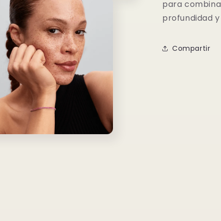
para combinar
profundidad y 
Compartir
o
dia