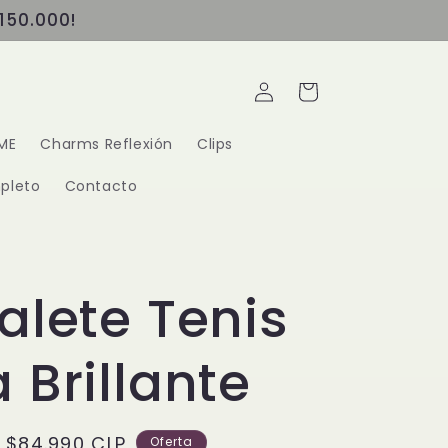
150.000!
Iniciar
Carrito
sesión
ME
Charms Reflexión
Clips
pleto
Contacto
alete Tenis
 Brillante
Precio
$84.990 CLP
Oferta