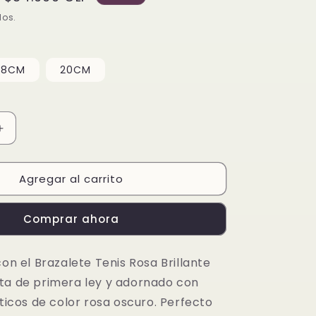
de
dos.
oferta
18CM
20CM
Aumentar
cantidad
para
Agregar al carrito
Brazalete
Tenis
Rosa
Comprar ahora
Brillante
con el Brazalete Tenis Rosa Brillante
ta de primera ley y adornado con
éticos de color rosa oscuro. Perfecto