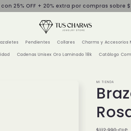
s con 25% OFF + 20% extra por compras sobre $
razaletes
Pendientes
Collares
Charms y Accesorios 
idad
Cadenas Unisex Oro Laminado 18k
Catálogo Com
MI TIENDA
Braz
Rosa
Precio
$112.990 CLP