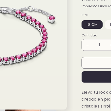
habitual
Impuestos inclui
Size
16 CM
Cantidad
Reducir
cantidad
para
Brazalete
Tenis
Rosa
Brillante
Eleva tu look 
creado en pla
cristales sint