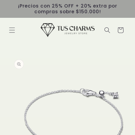
Ir
¡Precios con 25% OFF + 20% extra por
directamente
compras sobre $150.000!
al contenido
Carrito
Ir
directamente
a la
información
del producto