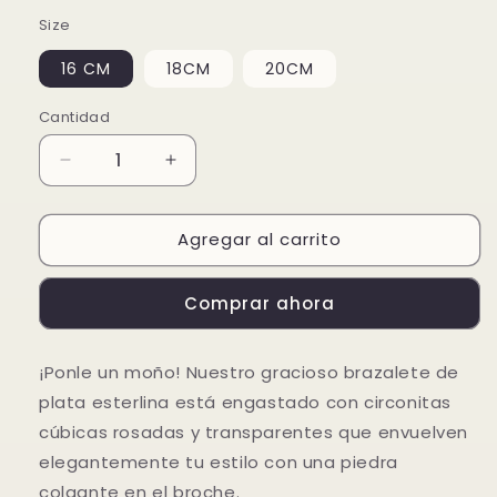
oferta
Size
16 CM
18CM
20CM
Cantidad
Reducir
Aumentar
cantidad
cantidad
para
para
Agregar al carrito
Brazalete
Brazalete
de
de
Cadena
Cadena
Comprar ahora
con
con
Moño
Moño
Rosa
Rosa
¡Ponle un moño! Nuestro gracioso brazalete de
plata esterlina está engastado con circonitas
cúbicas rosadas y transparentes que envuelven
elegantemente tu estilo con una piedra
colgante en el broche.