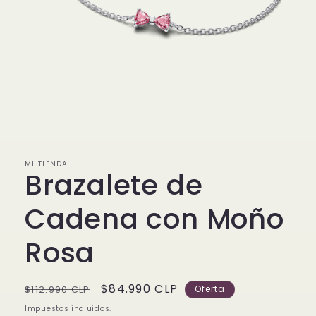
Abrir
elemento
multimedia
1
en
MI TIENDA
una
Brazalete de
ventana
modal
Cadena con Moño
Rosa
Precio
Precio
$84.990 CLP
$112.990 CLP
Oferta
habitual
de
Impuestos incluidos.