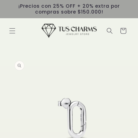
Ir
¡Precios con 25% OFF + 20% extra por
directamente
compras sobre $150.000!
al contenido
Carrito
Ir
directamente
a la
información
del producto