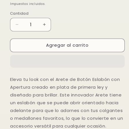
habitual
de
Impuestos incluidos.
oferta
Cantidad
Reducir
Aumentar
cantidad
cantidad
para
para
Agregar al carrito
Arete
Arete
de
de
Botón
Botón
Eslabón
Eslabón
con
con
Apertura
Apertura
Eleva tu look con el Arete de Botón Eslabón con
Plateado
Plateado
Apertura creado en plata de primera ley y
diseñado para brillar. Este innovador Arete tiene
un eslabón que se puede abrir orientado hacia
adelante para que lo adornes con tus colgantes
o medallones favoritos, lo que lo convierte en un
accesorio versátil para cualquier ocasión.