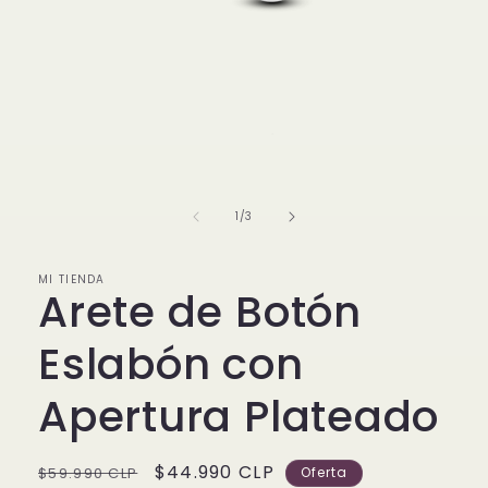
Abrir
elemento
multimedia
1
de
1
/
3
en
una
ventana
modal
MI TIENDA
Arete de Botón
Eslabón con
Apertura Plateado
Precio
Precio
$44.990 CLP
$59.990 CLP
Oferta