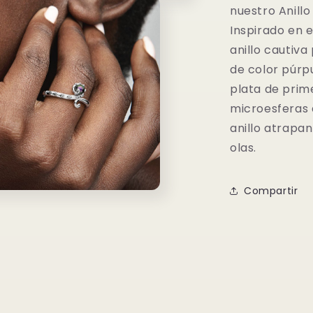
nuestro Anillo
Inspirado en e
anillo cautiva
de color púrp
plata de prim
microesferas a
anillo atrapan 
olas.
Compartir
o
dia