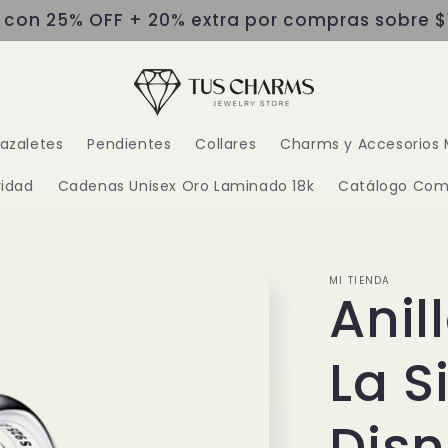
s con 25% OFF + 20% extra por compras sobre $
razaletes
Pendientes
Collares
Charms y Accesorios 
idad
Cadenas Unisex Oro Laminado 18k
Catálogo Com
MI TIENDA
Anil
La S
Dis