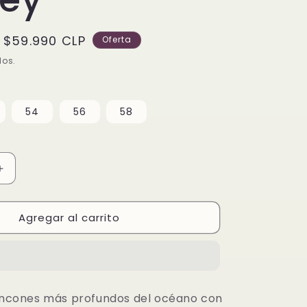
Precio
$59.990 CLP
Oferta
de
dos.
oferta
54
56
58
Aumentar
cantidad
para
Agregar al carrito
Anillo
Úrsula
de
La
Sirenita
de
rincones más profundos del océano con
Disney