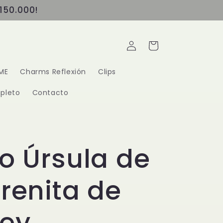
150.000!
Iniciar
Carrito
sesión
ME
Charms Reflexión
Clips
pleto
Contacto
lo Úrsula de
irenita de
ney