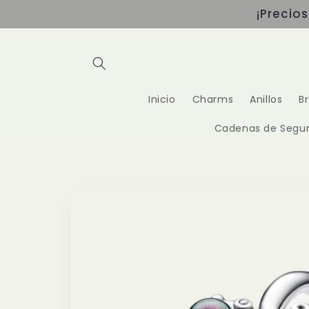
Ir
¡Precio
directamente
al contenido
Inicio
Charms
Anillos
B
Cadenas de Segur
Ir
directamente
a la
información
del producto