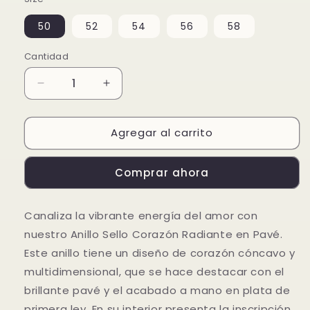
50
52
54
56
58
Cantidad
Reducir
Aumentar
cantidad
cantidad
para
para
Agregar al carrito
Anillo
Anillo
Sello
Sello
Corazón
Corazón
Comprar ahora
Radiante
Radiante
en
en
Pavé
Pavé
Canaliza la vibrante energía del amor con
nuestro Anillo Sello Corazón Radiante en Pavé.
Este anillo tiene un diseño de corazón cóncavo y
multidimensional, que se hace destacar con el
brillante pavé y el acabado a mano en plata de
primera ley. En su interior presenta la inscripción