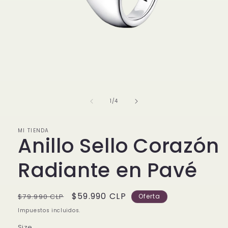
Abrir
elemento
multimedia
1
de
1
/
4
en
una
ventana
modal
MI TIENDA
Anillo Sello Corazón
Radiante en Pavé
Precio
Precio
$59.990 CLP
$79.990 CLP
Oferta
habitual
de
Impuestos incluidos.
oferta
Size