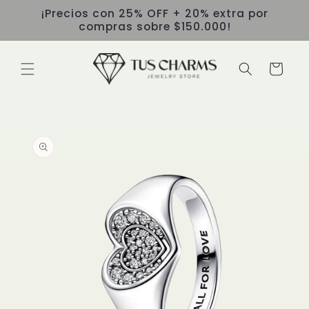
Ir
¡Precios con 25% OFF + 20% extra por
directamente
compras sobre $150.000!
al contenido
Carrito
Ir
directamente
a la
información
del producto