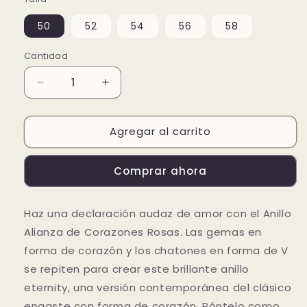
50
52
54
56
58
Cantidad
Reducir
Aumentar
cantidad
cantidad
para
para
Agregar al carrito
Anillo
Anillo
Alianza
Alianza
de
de
Comprar ahora
Corazones
Corazones
Rosas
Rosas
Haz una declaración audaz de amor con el Anillo
Alianza de Corazones Rosas. Las gemas en
forma de corazón y los chatones en forma de V
se repiten para crear este brillante anillo
eternity, una versión contemporánea del clásico
engaste con forma de corazón. Póntelo como