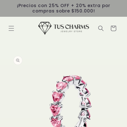
Ir
¡Precios con 25% OFF + 20% extra por
directamente
compras sobre $150.000!
al contenido
Carrito
Ir
directamente
a la
información
del producto