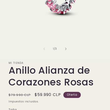
Abrir
elemento
multimedia
1
de
1
/
3
en
una
ventana
modal
MI TIENDA
Anillo Alianza de
Corazones Rosas
Precio
Precio
$59.990 CLP
$79.990 CLP
Oferta
habitual
de
Impuestos incluidos.
oferta
Talla