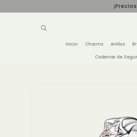
Ir
¡Precio
directamente
al contenido
Inicio
Charms
Anillos
B
Cadenas de Segur
Ir
directamente
a la
información
del producto