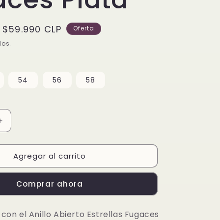
Precio
$59.990 CLP
Oferta
de
dos.
oferta
54
56
58
Aumentar
cantidad
para
Agregar al carrito
Anillo
Abierto
Estrellas
Comprar ahora
Fugaces
Plata
o con el Anillo Abierto Estrellas Fugaces