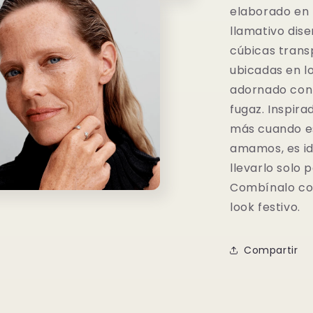
elaborado en b
llamativo dis
cúbicas trans
ubicadas en lo
adornado con 
fugaz. Inspira
más cuando e
amamos, es id
llevarlo solo 
Combínalo con
look festivo.
o
dia
Compartir