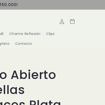
150.000!
Iniciar
Carrito
sesión
ME
Charms Reflexión
Clips
pleto
Contacto
lo Abierto
ellas
ces Plata