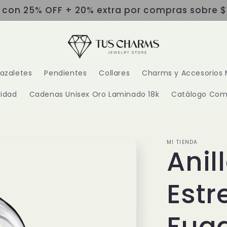
s con 25% OFF + 20% extra por compras sobre $
razaletes
Pendientes
Collares
Charms y Accesorios 
idad
Cadenas Unisex Oro Laminado 18k
Catálogo Com
MI TIENDA
Anil
Estr
Fuga