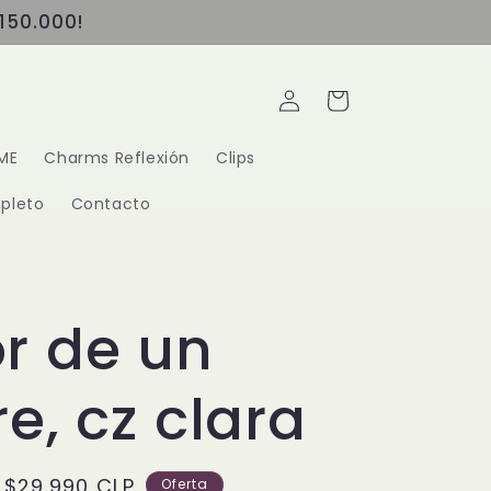
150.000!
Iniciar
Carrito
sesión
ME
Charms Reflexión
Clips
pleto
Contacto
r de un
e, cz clara
Precio
$29.990 CLP
Oferta