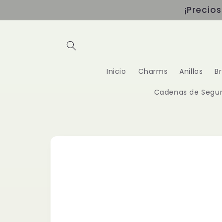
Ir
¡Precio
directamente
al contenido
Inicio
Charms
Anillos
B
Cadenas de Segur
Ir
directamente
a la
información
del producto