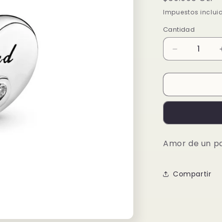
habitual
Impuestos inclui
Cantidad
Reducir
cantidad
para
Amor
de
un
padre,
cz
clara
Amor de un pa
Compartir