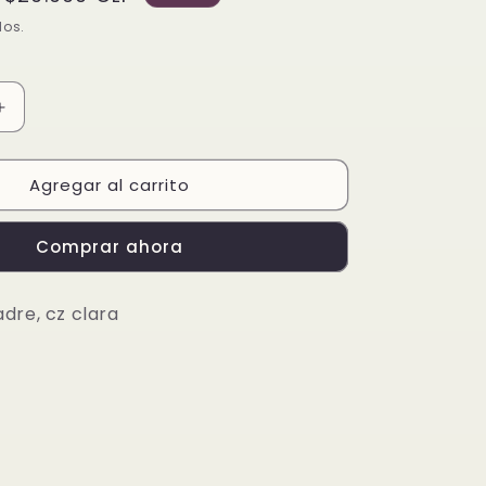
de
dos.
oferta
Aumentar
cantidad
para
Agregar al carrito
Amor
de
un
Comprar ahora
padre,
cz
clara
dre, cz clara