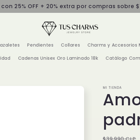
s con 25% OFF + 20% extra por compras sobre $
razaletes
Pendientes
Collares
Charms y Accesorios 
idad
Cadenas Unisex Oro Laminado 18k
Catálogo Com
MI TIENDA
Amo
padr
Precio
$39.990 CLP